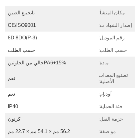
مكان المنشأ:
نانجينغ الصين
إصدار الشهادات:
CE/ISO9001
رقم الموديل:
8DI8DO(P-3)
حسب الطلب:
حسب الطلب
مادة:
PA6+15%خالي من الجلوتين
تصنيع المعدات
نعم
الأصلية:
أوديإم:
نعم
فئة الحماية:
IP40
حزمة النقل:
كرتون
مواصفة:
56.2 مم × 54.1 مم × 22.7 مم