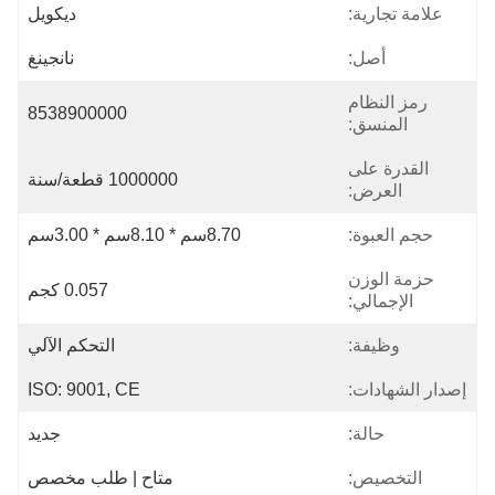
علامة تجارية:
ديكويل
أصل:
نانجينغ
رمز النظام
8538900000
المنسق:
القدرة على
1000000 قطعة/سنة
العرض:
حجم العبوة:
8.70سم * 8.10سم * 3.00سم
حزمة الوزن
0.057 كجم
الإجمالي:
وظيفة:
التحكم الآلي
إصدار الشهادات:
ISO: 9001, CE
حالة:
جديد
التخصيص:
متاح | طلب مخصص