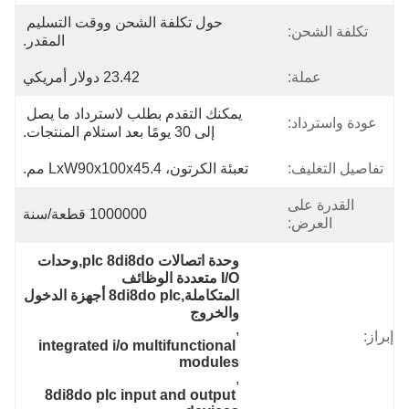
حول تكلفة الشحن ووقت التسليم 
تكلفة الشحن:
المقدر.
عملة:
23.42 دولار أمريكي
يمكنك التقدم بطلب لاسترداد ما يصل 
عودة واسترداد:
إلى 30 يومًا بعد استلام المنتجات.
تفاصيل التغليف:
تعبئة الكرتون، LxW90x100x45.4 مم.
القدرة على
1000000 قطعة/سنة
العرض:
وحدة اتصالات plc 8di8do,وحدات 
I/O متعددة الوظائف 
المتكاملة,8di8do plc أجهزة الدخول 
والخروج
, 
إبراز:
integrated i/o multifunctional 
modules
, 
8di8do plc input and output 