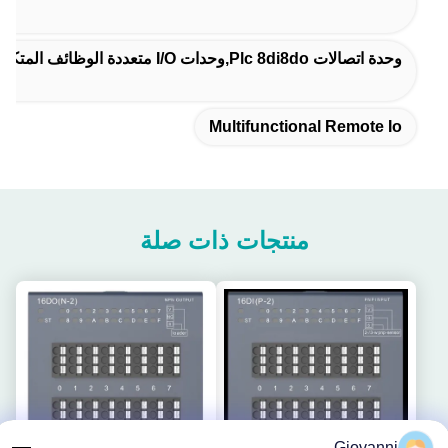
وحدة اتصالات Plc 8di8do,وحدات I/O متعددة الوظائف المتكاملة,8di8do Plc أجهزة الدخول والخروج
Multifunctional Remote Io
منتجات ذات صلة
Giovanni