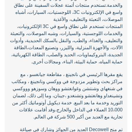
والخدمة.تستخدم منتجات أتمتة عجلات السفينة على نطاق
واسع في الإلكترونيات 3C، اللوجستيات، السيارات، أشباه
الموصلات، التعبئة والتغليف، والأغذية
المنتجات تستخدم على نطاق واسع في 3C الإلكترونيات،
والخدمات اللوجستية، والسيارات، وشبه الموصلات، والتعبئة
والتغليف، والغذاء، والطب، والنقل بالسكك الحديدية، وأدوات
الآلات، والأجهزة المنزلية، والليزر، وتصنيع المعدات،الطاقة
الجديدة، البتروكيماويات، الحديد والصلب، الطاقة الكهربائية،
حماية المياه، حماية البيئة، البناء، ومجالات أخرى.
يقع مقرها الرئيسي في نانجينغ ، مقاطعة جيانغسو ، مع
مراكز بحث وتطوير مزدوجة في ووكسي ونانجينغ ، ومكاتب
في شنغهاي وشنتشن وغوانغتشو ووهان وسوزهو وووكسي
وتشينغداو وهانغتشو وتشنغدو ،جينان، وما إلى ذلك، لضمان
التوريد وخدمة ما بعد البيع. خدمة ديكويل أوتوماتيك أكثر من
10،000 العملاء في الداخل والخارج،وقد أقامت علاقات
تجارية مع العديد من أكبر 500 شركة في العالم.
تم منح Decowell العديد من الجوائز وشارك في صياغة