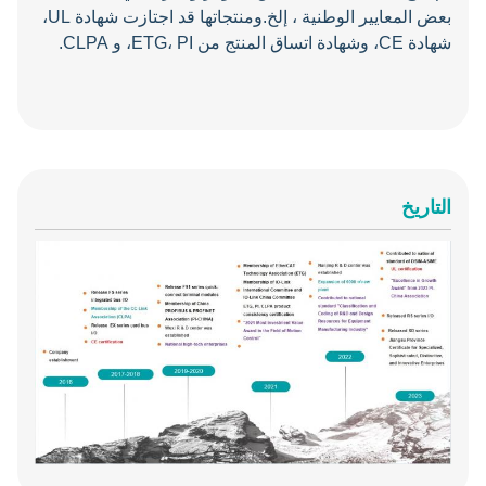
بعض المعايير الوطنية ، إلخ.ومنتجاتها قد اجتازت شهادة UL،
شهادة CE، وشهادة اتساق المنتج من ETG، PI، و CLPA.
التاريخ