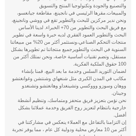
والتصنيع والجودة وتكنولوجيا المنتج والتسويق
والمبيعات.مقرها الرئيسي في نانجينغ، مقاطعة جيانغسو،
ونحن ندير مركزين للبحث والتطوير تقع في ووشي ونانجينغ،
مع فريق البحث والتطوير من 70+ الخبراء. لدينا الأساس
البحث والتطوير العمود الفقري لديه خبرة واسعة في تطوير
منتجات التحكم الصناعي،ونستثمر أكثر من 20% من مبيعاتنا
السنوية في البحث والتطويرجميع منتجاتنا تم تطويرها بشكل
مستقل، وتضم تقنيات أساسية خاصة، ونحن نمتلك أكثر من
100 حقوق الملكية الفكرية.
لضمان التوريد السلس وخدمة ما بعد البيع، قمنا بإنشاء
مكاتب في المدن الكبرى مثل شنغهاي وشنتشن وغوانغتشو
ووهان وسوزو وووكسي وتشينغداو وهانغتشو وتشنغدو
وجينان.
نحن نؤمن بتعزيز فريق متحفز ومتماسك، وتنظيم أنشطة
خارجية بانتظام لتعزيز روح الفريق وخدمة عملائنا بشكل
أفضل.
إن التزامنا بالتفاعل مع العملاء ينعكس في مشاركتنا في
أكثر من 10 معارض محلية ودولية كل عام ، مما يوفر تجربة