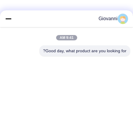
وسائل التواصل الاجتماعي
Giovanni
9:41 AM
اتصال سريع
Good day, what product are you looking for?
الهاتف
+86-180-6120-9532
البريد الإلكتروني
contact@njdecowell.com
العنوان
المبنى 13 ، Ruichuang Intelligent Manufacturing Park ، رقم
19 طريق لانكسين ، منطقة بوكو ، نانجينغ
سياسة الخصوصية
|
خريطة الموقع