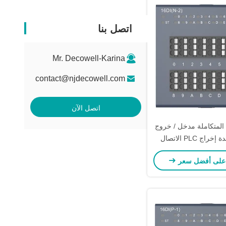
اتصل بنا
Mr. Decowell-Karina
contact@njdecowell.com
اتصل الآن
سلسلة RS المتكاملة مدخل / خروج
مدخل وحدة إخراج PLC الاتصال
16di I الفئة
على أفضل سعر