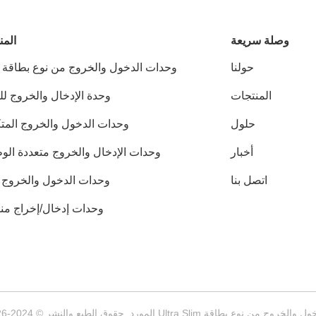
وصلة سريعة
المن
حولنا
المنتجات
وحدة الإدخال والخروج لل
حلول
وحدات الدخول والخروج المتك
أخبار
وحدات الإدخال والخروج متعددة الو
اتصل بنا
وحدات الدخول والخروج IP67
وحدات إدخال/إخراج من
ع والنشر © 2024-2026 Nanjing Decowell Automation Co., Ltd. جميع الحقوق محفوظة