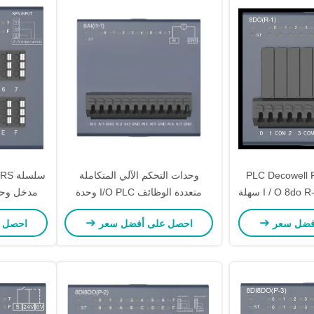
 الاتصال PLC Decowell RS
وحدات التحكم الآلي المتكاملة
سلسلة متكاملة I / O 8do R-1 سهلة
متعددة الوظائف I/O PLC وحدة
بيت
الاتصال IP40
P40
فضل سعر
احصل على أفضل سعر
احصل 