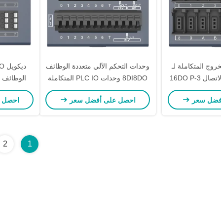
روج المتكاملة لـ
وحدات التحكم الآلي متعددة الوظائف
Decowell وحدة الاتصال 16DO P-3
8DI8DO وحدات PLC IO المتكاملة
الوظائف 
فضل سعر
احصل على أفضل سعر
احصل 
2
1