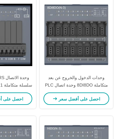
وحدات الدخول والخروج عن بعد
وحدة
متكاملة 8DI8DO وحدة اتصال PLC
حماية IP40
التث
احصل على أفضل سعر
احصل على أ