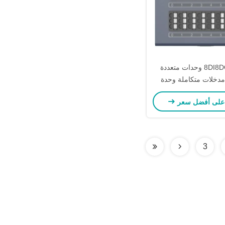
ديكويل 8DI8DO وحدات متعددة
مدخلات متكاملة وحدة
إخراج Plc
على أفضل سعر
3