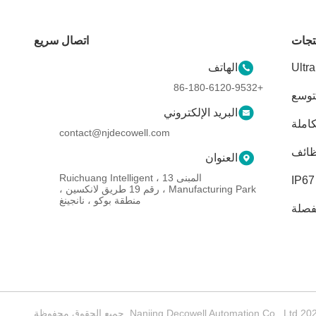
تجات
اتصال سريع
وحدات الدخول والخروج من نوع بطاقة Ultra
الهاتف
Slim
+86-180-6120-9532
توسع
البريد الإلكتروني
املة
contact@njdecowell.com
ظائف
العنوان
المبنى 13 ، Ruichuang Intelligent
Manufacturing Park ، رقم 19 طريق لانكسين ،
منطقة بوكو ، نانجينغ
فصلة