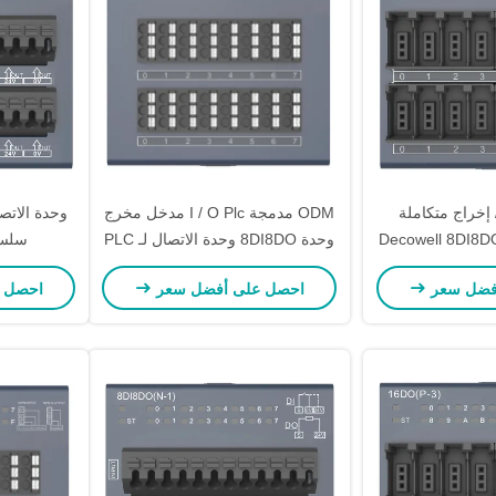
إخراج متكاملة
ODM مدمجة I / O Plc مدخل مخرج
عددة الوظائف Decowell 8DI8DO
وحدة 8DI8DO وحدة الاتصال لـ PLC
سلسلة l RS
ل PLC
فضل سعر
احصل على أفضل سعر
احصل 