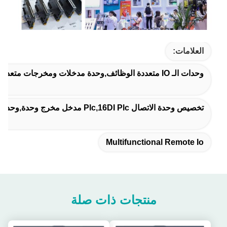
العلامات:
وحدات الـ IO متعددة الوظائف,وحدة مدخلات ومخرجات متعددة الوظائف,جهاز تحكم متعدد الوظائف
تخصيص وحدة الاتصال Plc,16DI Plc مدخل مخرج وحدة,وحدة الاتصال 16DI Plc
Multifunctional Remote Io
منتجات ذات صلة