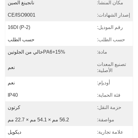
مكان المنشأ:
نانجينغ الصين
إصدار الشهادات:
CE/ISO9001
رقم الموديل:
16DI (P-2)
حسب الطلب:
حسب الطلب
مادة:
PA6+15%خالي من الجلوتين
تصنيع المعدات
نعم
الأصلية:
أوديإم:
نعم
فئة الحماية:
IP40
حزمة النقل:
كرتون
مواصفة:
56.2 مم × 54.1 مم × 22.7 مم
علامة تجارية:
ديكويل