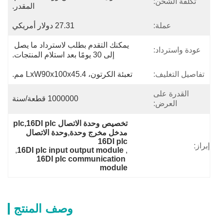
تكلفة الشحن:
المقدر.
عملة:
27.31 دولار أمريكي
يمكنك التقدم بطلب لاسترداد ما يصل 
عودة واسترداد:
إلى 30 يومًا بعد استلام المنتجات.
تفاصيل التغليف:
تعبئة الكرتون، LxW90x100x45.4 مم.
القدرة على
1000000 قطعة/سنة
العرض:
تخصيص وحدة الاتصال plc,16DI plc 
مدخل مخرج وحدة,وحدة الاتصال 
16DI plc
إبراز:
, 
16DI plc input output module
, 
16DI plc communication 
module
وصف المنتج