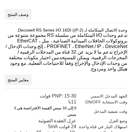
وصف المنتج
وحدة الاتصال المتكاملة لـ Decowell RS Series I/O 16DI ((P-2).
تدعم وحدات l/O المتكاملة من سلسلة RS مجموعة متنوعة من
بروتوكولات الحافلات الميدانية الصناعية ، مثل EtherCAT ،
PROFINET ، EtherNet / lP ، DeviceNet ، إلخ.وحدات الإدخال /
الإخراج تدعم ما لا يزيد عن 32 قناة من المدخلات الرقمية /
المخرجات الرقمية، ويمكن للمستخدمين اختيار مكونات مختلفة
من وحدات الإدخال والإخراج وفقاً للاحتياجات الفعلية، مع وجود
هيكل واحد ومزدوج.
معايير المنتج
PNP: 15-30 فولت
الجهد المدخل الاسمي
11نا
وقت الاستجابة ON/OFF
0 إلى 10 ميس القيمة الافتراضية هي 3
وقت تصفية المدخل
ميس
عزل العقدة الضوئية
وضع العزل
24 فولت 5mA
استهلاك التيار في قناة واحدة