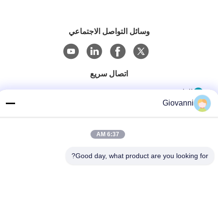
وسائل التواصل الاجتماعي
اتصال سريع
الهاتف
Giovanni
+86-180-6120-9532
البريد الإلكتروني
6:37 AM
contact@njdecowell.com
Good day, what product are you looking for?
العنوان
المبنى 13 ، Ruichuang Intelligent Manufacturing Park ، رقم
19 طريق لانكسين ، منطقة بوكو ، نانجينغ
سياسة الخصوصية
|
خريطة الموقع