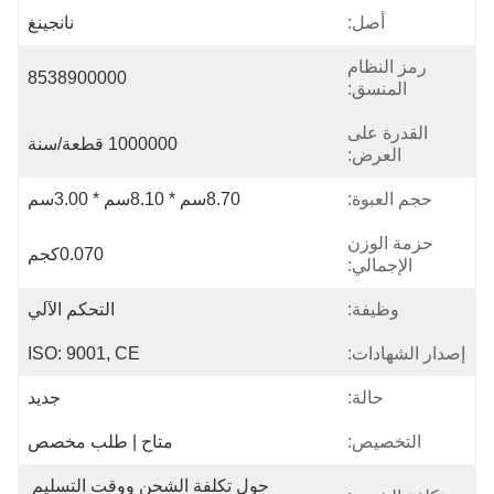
أصل:
نانجينغ
رمز النظام
8538900000
المنسق:
القدرة على
1000000 قطعة/سنة
العرض:
حجم العبوة:
8.70سم * 8.10سم * 3.00سم
حزمة الوزن
0.070كجم
الإجمالي:
وظيفة:
التحكم الآلي
إصدار الشهادات:
ISO: 9001, CE
حالة:
جديد
التخصيص:
متاح | طلب مخصص
حول تكلفة الشحن ووقت التسليم 