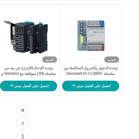
فيديو
فيديو
وحدة الدخول والخروج المتكاملة من
وحدة الإدخال/الإخراج عن بعد من
سلسلة Decowell Fs Cl-8800-
سلسلة RB | متوافقة مع Siemens و
C0nn Cc-Link Agreement لشركة
Beckhoff و Phoenix Contact و
Schneider PLCs
OEM
احصل على أفضل سعر
احصل على أفضل سعر
1