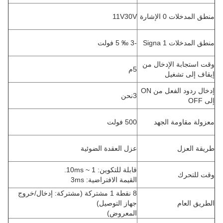
منطق المدخلات 0 الإشارة
11V30V
منطق المدخلات 1 Signa
-3 ‰ 5 فولت
وقت استجابة الإدخال من
5م
إيقاف إلى تشغيل
إدخال ردود الفعل من ON
3نحن
إلى OFF
معزولة مقاومة الجهد
500 فولت
طريقة العزل
عزل العقدة الضوئية
قابلة للتكوين: 1 ~ 10ms.
وقت للتحرك
القيمة الافتراضية: 3ms
8 نقطة 1 مشتركة (مشتركة: إدخال/خروج
الطريق العام
جهاز التوصيل)
المعروض)