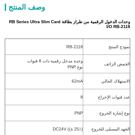
وصف المنتج
وحدات الدخول الرقمية من طراز بطاقة RB Series Ultra Slim Card
I/O RB-2118
نموذج المنتج
RB-2118
وحدة مدخل رقمية ذات 8 قنوات
الحمض الزائف
نوع PNP
الاستهلاك الحالي
62mA
عدد قنوات الإخراج
8
نوع إشارة الخروج
PNP
الجهد المسمّى للخروج
DC24V ((± 25٪)