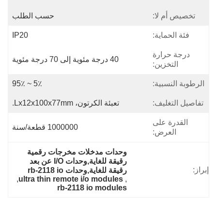
تخصيص أم لا:
حسب الطلب
فئة الحماية:
IP20
درجة حرارة
40 درجة مئوية إلى 70 درجة مئوية
التخزين:
الرطوبة النسبية:
5٪ ~ 95٪
تفاصيل التغليف:
تعبئة الكرتون، Lx12x100x77mm.
القدرة على
1000000 قطعة/سنة
العرض:
وحدات مدخلات مخرجات رقمية 
رقيقة للغاية,وحدات I/O عن بعد 
إبراز:
رقيقة للغاية,وحدات rb-2118 io
, 
ultra thin remote i/o modules
, 
rb-2118 io modules