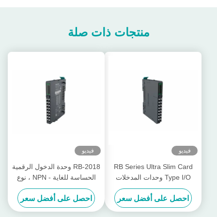
منتجات ذات صلة
فيديو
فيديو
RB Series Ultra Slim Card
RB-2018 وحدة الدخول الرقمية
Type I/O وحدات المدخلات
الحساسة للغاية - NPN ، نوع
الرقمية 57mA RB-200H
بطاقة RB Series I / O للأتمتة
احصل على أفضل سعر
احصل على أفضل سعر
مخصصة
الصناعية