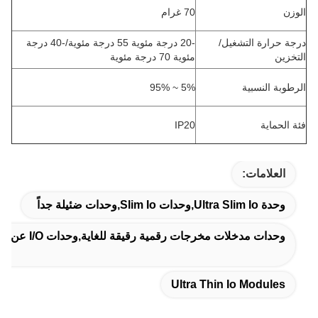
الوزن
70 غرام
درجة حرارة التشغيل/
-20 درجة مئوية 55 درجة مئوية/-40 درجة
التخزين
مئوية 70 درجة مئوية
الرطوبة النسبية
5% ~ 95%
فئة الحماية
IP20
العلامات:
وحدة Ultra Slim Io,وحدات Slim Io,وحدات ضئيلة جداً
وحدات مدخلات مخرجات رقمية رقيقة للغاية,وحدات I/O عن بعد رقيقة للغاية,وحدات Rb-2118 Io
Ultra Thin Io Modules