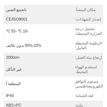
مكان المنشأ:
نانجينغ الصين
إصدار الشهادات:
CE/ISO9001
تشغيل درجة
-10 ℃ -55 ℃
الحرارة المحيطة:
الرطوبة المحيطة
10%-95% بدون تكاثف
العامل:
ارتفاع بيئة العمل:
<2000m
استخدم الهواء
غير التآكل
المحيط:
مستوى التوافق
المنطقة أ
الكهرومغناطيسي:
فئة الحماية:
IP40
مادة:
ABS+PC