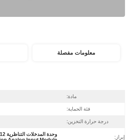
معلومات مفصلة
مادة:
فئة الحماية:
درجة حرارة التخزين:
وحدة المدخلات التناظرية 12 بت,0.1% دقة وحدة الدخول التناظرية,وحدة الدخول التناظرية للأتمتة الصناعية
إبراز:
tion Analog Input Module