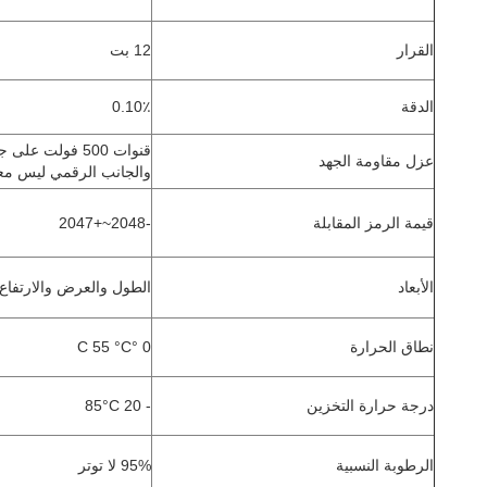
القرار
12 بت
الدقة
0.10٪
قنوات 500 فولت على جانب المجال
عزل مقاومة الجهد
والجانب الرقمي ليس معز
قيمة الرمز المقابلة
-2048~+2047
الأبعاد
الطول والعرض والارتفاع:0mm*67mm*14mm
نطاق الحرارة
0 °C 55 °C
درجة حرارة التخزين
- 20 85°C
الرطوبة النسبية
95% لا توتر