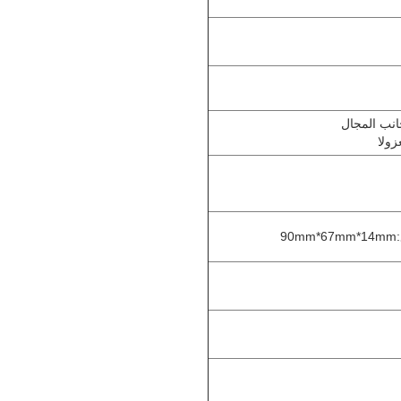
ولا
9