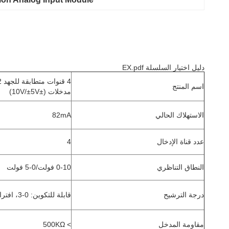
دليل اختيار السلسلة EX.pdf
4 قنوات متطابقة للجهد 12 بت
اسم المنتج
مدخلات (±10V/±5V)
الاستهلاك الحالي
82mA
عدد قناة الإدخال
4
النطاق التناظري
0-10 فولت/0-5 فولت
درجة الترشيح
قابلة للتكوين: 0-3، افتراضية:1
مقاومة المدخل
> 500KΩ