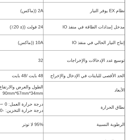
نظام EX يوفر التيار
2A ((ماكس)
مدخل إمدادات الطاقة في منفذ IO
24 فولت ((± 20٪)
إنتاج التيار الحالي في منفذ IO
10A ((ماكس)
توسيع عدد الإدخالات والإخراجات
32
الحد الأقصى للبايتات في الإدخال والإخراج
48 بايت /48 بايت
الطول والعرض والارتفاع:
الأبعاد
90mm*67mm*34mm
درجة حرارة العمل: 0 ∼ 55°C
نطاق الحرارة
درجة حرارة التخزين: -20 °C + 85 °C
الرطوبة النسبية
95% لا توتر