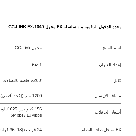
وحدة الدخول الرقمية من سلسلة EX محول CC-LINK EX-1040
اسم المنتج
محول CC-Link
إعداد العنوان
1~64
كابل
كابلات خاصة للاتصالات
مسافة الإرسال
1200 متر ((كحد أقصى)
156 كيلوبيس 625 كيلوبيس2.5Mbps،
أسعار الحافلات
5Mbps، 10Mbps
EX مدخل طاقة النظام
24 فولت ((18 ️ 36 فولت)