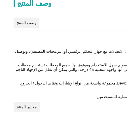
وصف المنتج
وصف المنتج
صالات الحافلة الميدانية (إدراك اتصال الاتصالات مع جهاز التحكم الرئيسي أو البرمجيات المضيفة)، وتوصيل
 هيكل تصميم سهل الاستخدام وموثوق بها، جميع المحطات تستخدم محطات
PUSH IN ، مما يقلل إلى حد كبير من عبء عمل التثبيت في الموقع والأسلاك ، وتوفير تكاليف العمالة في التثبيت.تم تصميم واجهة اتصالات إيثيرنت على أنها واجهة منحنية 45 درجة، والتي يمكن أن تقلل من الإجهاد الناجم
يدعم مجموعة واسعة من حواسيب الاتصال ، مثل Profinet و EtherCAT و EtherNet / IP و CANopen و CC-Link و CC-Link IE Field Basic و DeviceNet.مجموعة واسعة من أنواع الإشارات ونقاط الدخول / الخروج
معايير المنتج