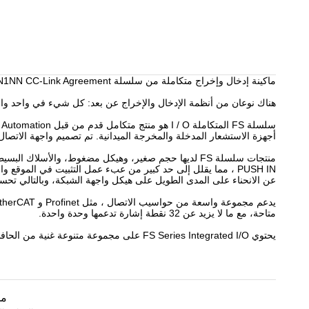
ماكينة إدخال وإخراج متكاملة من سلسلة DECOWELL FS CL-0S00-N1NN CC-Link Agreement.
هناك نوعان من أنظمة الإدخال والإخراج عن بعد: كل شيء في واحد وال
أجهزة الاستشعار المدخلة والمخرجة الميدانية. تم تصميم واجهة الاتصال
منتجات سلسلة FS لديها حجم صغير، وهيكل مضغوط، وال
عن الانحناء على المدى الطويل على هيكل واجهة الشبكة، وبالتالي تحسي
متاحة، مع ما لا يزيد عن 32 نقطة إشارة تدعمها وحدة واحدة.
يحتوي FS Series Integrated I/O على مجموعة متنوعة غنية من الحافلات وأنواع الإشارات المتنوعة ، والتي يمكن اختيارها بحرية وفقًا للسيناريوهات الفعلية للمستخدمين.
مخ