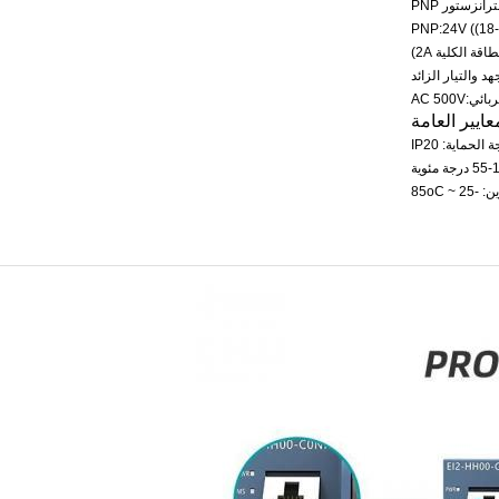
رانزستور PNP
 والتيار الزائد
:AC 500V
عايير العامة
 الحماية: IP20
~ 85oC