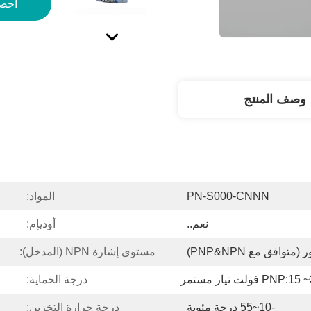
احص
وصف المنتج
PN-S000-CNNN
المواد:
نعم..
أوديإم:
متوافق مع PNP&NPN)
مستوى إشارة NPN (المدخل):
PNP:1 فولت تيار مستمر
درجة الحماية:
-10~55 درجة مئوية
درجة حرارة التخزين: