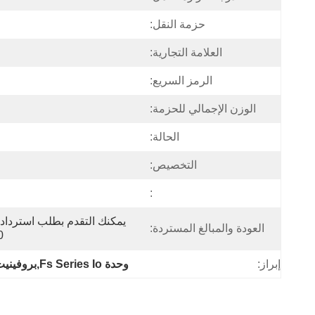
حزمة النقل:
العلامة التجارية:
الرمز السريع:
الوزن الإجمالي للحزمة:
الحالة:
التخصيص:
:
العودة والمبالغ المستردة:
30 يومًا 
إبراز:
وحدة Fs Series Io,بروفينيت آي موديل,وحدة الأتمتة الصناعية