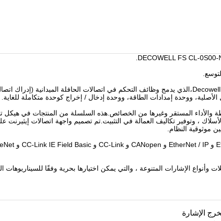
توسع.
سلسلة FS المتكاملة I / O هو منتج متكامل قدم من قبل Decowell Automation،الذي يدمج وظائف التحكم في ات
 الأصلية، ووحدة إمدادات الطاقة، ووحدة إدخال / إخراج كوحدة متكاملة للغاية.
أسلاك البسيطة والأداء المستقر وغيرها من الخصائص.هذه السلسلة من المنتجات في
ن موثوقية النظام.
رج الإشارة