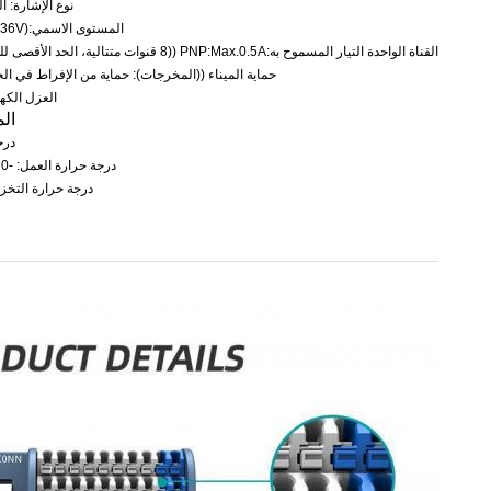
نوع الإشارة: الت
المستوى الاسمي:PNP:24V ((18-36V)
القناة الواحدة التيار المسموح به:PNP:Max.0.5A ((8 قنوات متتالية، الحد الأقصى للطاقة الكلية 2A)
حماية الميناء ((المخرجات): حماية من الإفراط في الجهد
العزل الكهربائي
الم
درجة
درجة حرارة العمل: -10-55 درجة مئوية
درجة حرارة التخزين: -25 