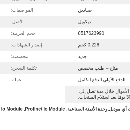
صناديق
المواصفات:
ديكويل
الأصل:
8517623990
حجم الحزمة:
0.226 كجم
إصدار الشهادات:
جديد
مخصصة:
متاح -- طلب مخصص
تكلفة الشحن:
الدفع الأولي الدفع الكامل
عملة:
يمكنك التقدم بطلب استرداد الأموال خلال مدة تصل إلى 
بعد استلام المنتجات.
n Io Module
, 
Profinet Io Module
, 