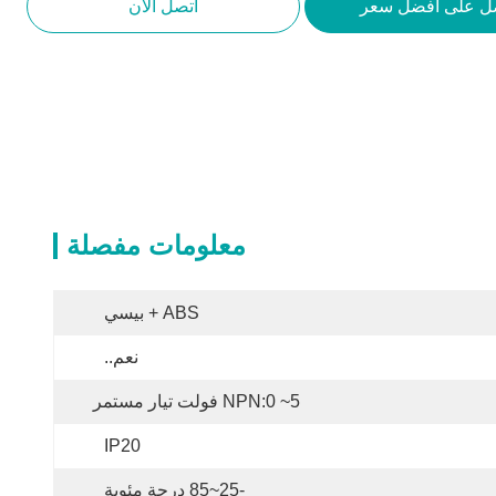
ل على أفضل سعر
اتصل الآن
معلومات مفصلة
ABS + بيسي
نعم..
NPN:0 ~5 فولت تيار مستمر
IP20
-25~85 درجة مئوية