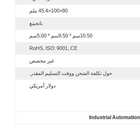
90×100×45.4 ملم
نانجينغ
10.50سم * 9.50سم * 5.00سم
RoHS, ISO: 9001, CE
غير مخصص
حول تكلفة الشحن ووقت التسليم المقدر.
دولار أمريكي
Industrial Automatio