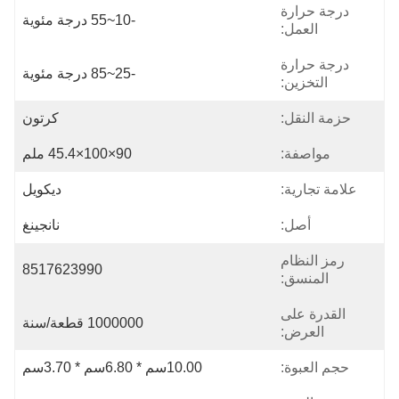
درجة حرارة
-10~55 درجة مئوية
العمل:
درجة حرارة
-25~85 درجة مئوية
التخزين:
حزمة النقل:
كرتون
مواصفة:
90×100×45.4 ملم
علامة تجارية:
ديكويل
أصل:
نانجينغ
رمز النظام
8517623990
المنسق:
القدرة على
1000000 قطعة/سنة
العرض:
حجم العبوة:
10.00سم * 6.80سم * 3.70سم