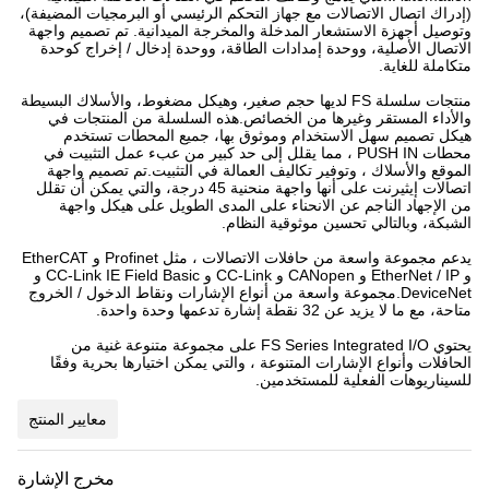
(إدراك اتصال الاتصالات مع جهاز التحكم الرئيسي أو البرمجيات المضيفة)،
وتوصيل أجهزة الاستشعار المدخلة والمخرجة الميدانية. تم تصميم واجهة
الاتصال الأصلية، ووحدة إمدادات الطاقة، ووحدة إدخال / إخراج كوحدة
متكاملة للغاية.
منتجات سلسلة FS لديها حجم صغير، وهيكل مضغوط، والأسلاك البسيطة
والأداء المستقر وغيرها من الخصائص.هذه السلسلة من المنتجات في
هيكل تصميم سهل الاستخدام وموثوق بها، جميع المحطات تستخدم
محطات PUSH IN ، مما يقلل إلى حد كبير من عبء عمل التثبيت في
الموقع والأسلاك ، وتوفير تكاليف العمالة في التثبيت.تم تصميم واجهة
اتصالات إيثيرنت على أنها واجهة منحنية 45 درجة، والتي يمكن أن تقلل
من الإجهاد الناجم عن الانحناء على المدى الطويل على هيكل واجهة
الشبكة، وبالتالي تحسين موثوقية النظام.
يدعم مجموعة واسعة من حافلات الاتصالات ، مثل Profinet و EtherCAT
و EtherNet / IP و CANopen و CC-Link و CC-Link IE Field Basic و
DeviceNet.مجموعة واسعة من أنواع الإشارات ونقاط الدخول / الخروج
متاحة، مع ما لا يزيد عن 32 نقطة إشارة تدعمها وحدة واحدة.
يحتوي FS Series Integrated I/O على مجموعة متنوعة غنية من
الحافلات وأنواع الإشارات المتنوعة ، والتي يمكن اختيارها بحرية وفقًا
للسيناريوهات الفعلية للمستخدمين.
معايير المنتج
مخرج الإشارة