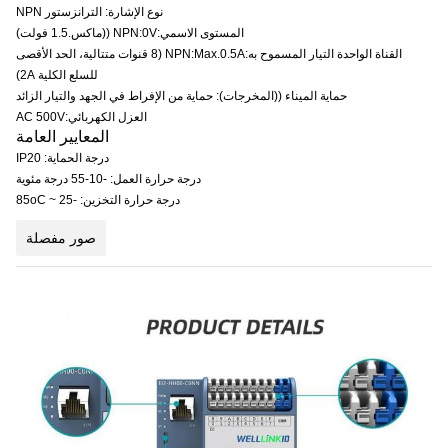
نوع الإشارة: الترانزستور NPN
المستوى الاسمي:NPN:0V ((ماكس.1.5 فولت)
القناة الواحدة التيار المسموح به:NPN:Max.0.5A (8 قنوات متتالية، الحد الأقصى
للسلع الكلية 2A)
حماية الميناء ((المخرجات): حماية من الإفراط في الجهد والتيار الزائد
العزل الكهربائي:AC 500V
المعايير العامة
درجة الحماية: IP20
درجة حرارة العمل: -10-55 درجة مئوية
درجة حرارة التخزين: -25 ~ 85oC
صور مفصلة