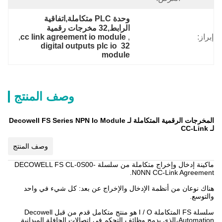
وحدة PLC متكاملة,اتفاقية 
الرابط,32 مخرجات رقمية
إبراز:
, 
cc link agreement io module
, 
32 digital outputs plc io 
module
وصف المنتج
المخرجات الرقمية المتكاملة لـ Decowell FS Series NPN Io Module
لـ CC-Link
وصف المنتج
ماكينة إدخال وإخراج متكاملة من سلسلة DECOWELL FS CL-0S00-
N0NN CC-Link Agreement.
هناك نوعان من أنظمة الإدخال والإخراج عن بعد: كل شيء في واحد
والتوسع.
سلسلة FS المتكاملة I / O هو منتج متكامل قدم من قبل Decowell
Automation،الذي يدمج وظائف التحكم في اتصالات الحافلة الميدانية