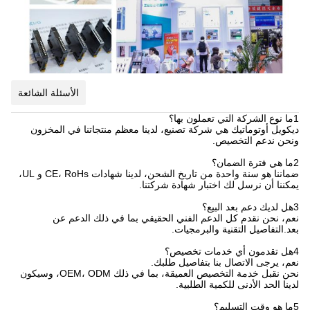
الأسئلة الشائعة
1ما نوع الشركة التي تعملون بها؟
ديكويل أوتوماتيك هي شركة تصنيع، لدينا معظم منتجاتنا في المخزون
ونحن ندعم التخصيص.
2ما هي فترة الضمان؟
ضماننا هو سنة واحدة من تاريخ الشحن، لدينا شهادات CE، RoHs و UL،
يمكننا أن نرسل لك اختبار شهادة شركتنا.
3هل لديك دعم بعد البيع؟
نعم، نحن نقدم كل الدعم الفني الحقيقي بما في ذلك الدعم عن
بعد.التفاصيل التقنية والبرمجيات.
4هل تقدمون أي خدمات تخصيص؟
نعم، يرجى الاتصال بنا بتفاصيل طلبك.
نحن نقبل خدمة التخصيص العميقة، بما في ذلك OEM، ODM، وسيكون
لدينا الحد الأدنى للكمية الطلبية.
5ما هو وقت التسليم؟