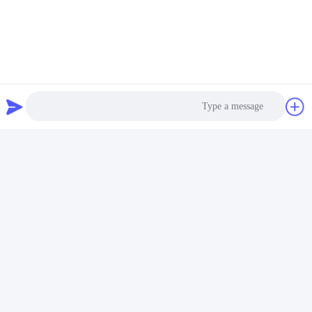
وسائل التواصل الاجتماعي
اتصال سريع
الهاتف
+86-180-6120-9532
البريد الإلكتروني
Photo
contact@njdecowell.com
Video Call
العنوان
المبنى 13 ، Ruichuang Intelligent Manufacturing Park ، رقم
Audio Call
19 طريق لانكسين ، منطقة بوكو ، نانجينغ
سياسة الخصوصية
|
خريطة الموقع