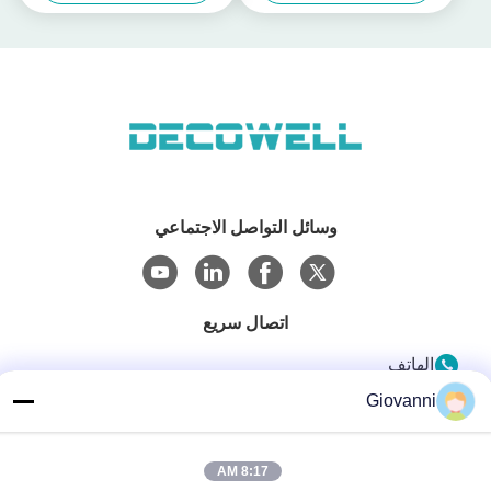
وسائل التواصل الاجتماعي
اتصال سريع
الهاتف
+86-180-6120-9532
Giovanni
البريد الإلكتروني
8:17 AM
contact@njdecowell.com