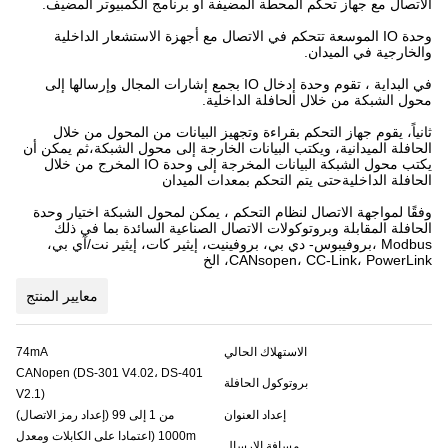
الاتصال مع جهاز تحكم المحطة المضيفة أو برنامج الكمبيوتر المضيف.
وحدة IO الموسعة تتحكم في الاتصال مع أجهزة الاستشعار الداخلية
والخارجية في الميدان.
في البداية ، تقوم وحدة إدخال IO بجمع إشارات المجال وإرسالها إلى
محول الشبكة من خلال الحافلة الداخلية.
ثانياً، يقوم جهاز التحكم بقراءة وتجهيز البيانات من المحول من خلال
الحافلة الميدانية، ويكتب البيانات الخارجة إلى محول الشبكة،ثم يمكن أن
يكتب محول الشبكة البيانات المخرجة إلى وحدة IO المخرج من خلال
الحافلة الداخليةحتى يتم التحكم بمعدات الميدان
وفقًا لمواجهة الاتصال لنظام التحكم ، يمكن لمحول الشبكة اختيار وحدة
الحافلة المقابلة وبروتوكولات الاتصال الصناعية السائدة بما في ذلك
Modbus ،بروفيبوس- دي بي، بروفينيت، إيثير كات، إيثير نت/آي بي،
CANsopen، CC-Link، PowerLink، الخ
معايير المنتج
الاستهلاك الحالي
74mA
CANopen (DS-301 V4.02، DS-401
بروتوكول الحافلة
V2.1)
إعداد العنوان
من 1 إلى 99 (إعداد رمز الاتصال)
1000m (اعتمادا على الكابلات ومعدل
مسافة الإرسال