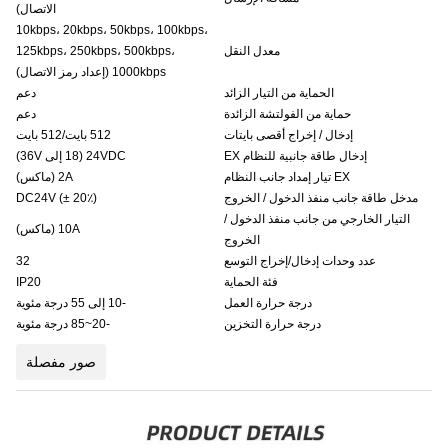
الاتصال)
10kbps، 20kbps، 50kbps، 100kbps،
معدل النقل
125kbps، 250kbps، 500kbps،
1000kbps (إعداد رمز الاتصال)
الحماية من التيار الزائد
دعم
حماية من الفولتشة الزائدة
دعم
إدخال / إخراج أقصى بايتات
512 بايت/512 بايت
إدخال طاقة جانبية للنظام EX
24VDC (18 إلى 36V)
EX تيار إمداد جانب النظام
2A (ماكس)
مدخل طاقة جانب منفذ الدخول / الخروج
DC24V (± 20٪)
التيار الخارجي من جانب منفذ الدخول /
10A (ماكس)
الخروج
عدد وحدات إدخال/إخراج التوسع
32
فئة الحماية
IP20
درجة حرارة العمل
-10 إلى 55 درجة مئوية
درجة حرارة التخزين
-20~85 درجة مئوية
صور مفصلة