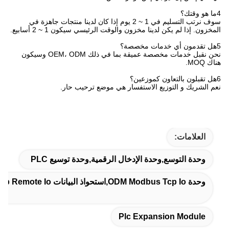
4ما هو وقتك؟
سوف نرتب التسليم في 1 ~ 2 يوم إذا كان لدينا منتجات جاهزة في
المخزون. إذا لم يكن لدينا مخزون والوقت الرئيسي سيكون 1 ~ 2 أسابيع.
5هل تقدمون أي خدمات مخصصة؟
نحن نقبل خدمات مخصصة عميقة بما في ذلك OEM، ODM وسيكون
هناك MOQ.
6هل تقبلون بالتعاون كموزعين؟
نعم الشريك و التوزيع الاستفسار هي موضع ترحيب حار.
العلامات:
وحدة التوسع,وحدة الإدخال الرقمية,وحدة توسيع PLC
وحدة ODM Modbus Tcp Io,استحواذ البيانات Modbus Tcp Remote Io,وحدة Modbus Tcp للأتمتة الصناعية
Plc Expansion Module