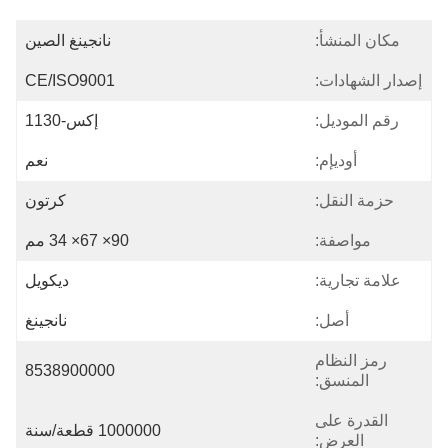
مكان المنشأ:
نانجينغ الصين
إصدار الشهادات:
CE/ISO9001
رقم الموديل:
إكس-1130
أوديإم:
نعم
حزمة النقل:
كرتون
مواصفة:
90× 67× 34 مم
علامة تجارية:
ديكويل
أصل:
نانجينغ
رمز النظام
8538900000
المنسق:
القدرة على
1000000 قطعة/سنة
العرض: