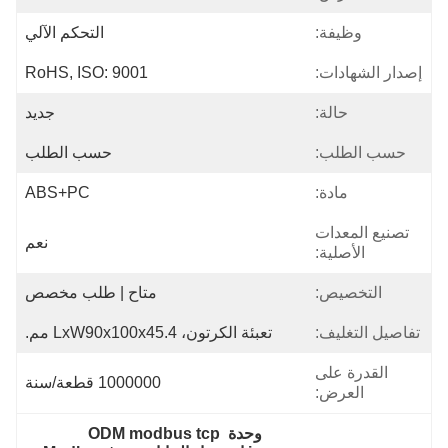
وظيفة:
التحكم الآلي
إصدار الشهادات:
RoHS, ISO: 9001
حالة:
جديد
حسب الطلب:
حسب الطلب
مادة:
ABS+PC
تصنيع المعدات
نعم
الأصلية:
التخصيص:
متاح | طلب مخصص
تفاصيل التغليف:
تعبئة الكرتون، LxW90x100x45.4 مم.
القدرة على
1000000 قطعة/سنة
العرض:
وحدة ODM modbus tcp 