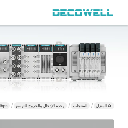
المنزل
المنتجات
وحدة الإدخال والخروج للتوسع
100Mbps بطاقة إدخال/خروج وحدات بوابة محول herCAT Io