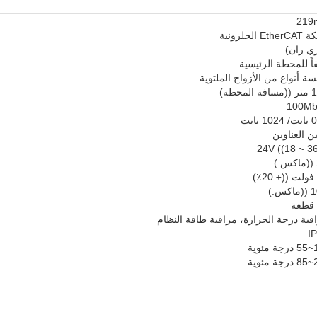
219
Et الحلزونية
ي ران)
اً للمحطة الرئيسية
ة أنواع من الأزواج الملتوية
المحطة)
100Mb
1 بايت
ين العناوين
24V ((18 ~ 3
كس.)
قبة درجة الحرارة، مراقبة طاقة النظام
I