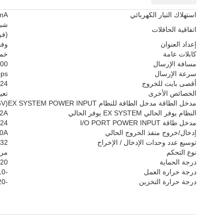
استهلاك التيار الكهربائي
mA
شبكة herCAT
اتفاقية الحافلات
(فر
إعداد العنوان
وفق
كابلات عامة
خمس
مسافة الإرسال
100 متر ((مسافة 
سرعة الإرسال
ps
أقصى بايت للخروج
024 بايت/ 024
الخصائص الأخرى
تعي
مدخل الطاقة مدخل الطاقة للنظام EX SYSTEM POWER INPUT
6V)
النظام يوفر الحالي EX SYSTEM يوفر الحالي
2A ((ماكس.)
مدخل طاقة I/O PORT POWER INPUT
24 فولت ((± 20٪)
إدخال/خروج منفذ الخروج الحالي
10A ((ما
توسيع عدد وحدات الإدخال / الإخراج
32 قطعة
نوع التحكم
مرا
درجة الحماية
P20
درجة حرارة العمل
-10~55 درجة مئوية
درجة حرارة التخزين
-20~85 درجة مئوية