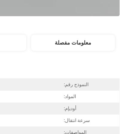
معلومات مفصلة
النموذج رقم:
المواد:
أوديإم:
سرعة انتقال:
المواصفات: