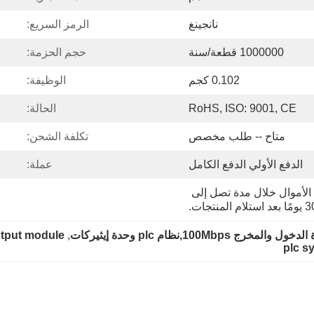
نانجينغ
الرمز السريع:
1000000 قطعة/سنة
حجم الحزمة:
0.102 كجم
الوظيفة:
RoHS, ISO: 9001, CE
الحالة:
متاح -- طلب مخصص
تكلفة الشحن:
الدفع الأولي الدفع الكامل
عملة:
يمكنك التقدم بطلب استرداد الأموال خلال مدة تصل إلى 
بعد استلام المنتجات.
100M,نظام plc وحدة إيثيركات
, 
tput module
plc s