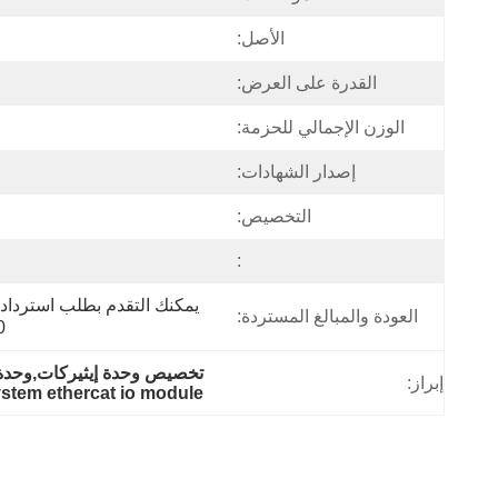
الأصل:
القدرة على العرض:
الوزن الإجمالي للحزمة:
إصدار الشهادات:
التخصيص:
:
العودة والمبالغ المستردة:
30 يومًا 
تخصيص وحدة إيثيركات,وحدة الدخول والمخرج bps
إبراز:
ystem ethercat io module