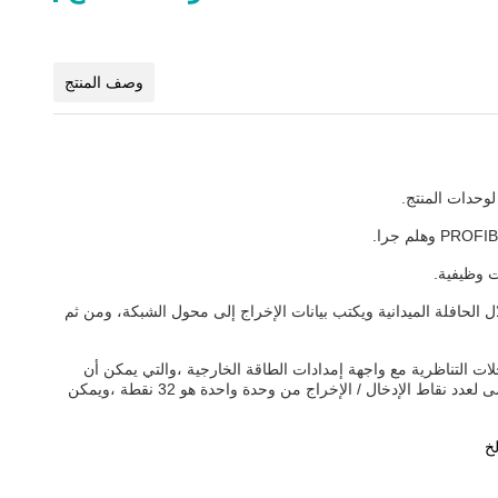
وصف المنتج
وحدات المنتج.
 وظيفية.
من خلال الحافلة الميدانية ويكتب بيانات الإخراج إلى محول الشبكة، ومن ثم
ات التناظرية مع واجهة إمدادات الطاقة الخارجية ،والتي يمكن أن
توفر الطاقة للمستشعرات في الموقع، دون الحاجة إلى إضافة وحدات نهاية إضافية ، ويمكن أن تدعم أجهزة استشعار بسلكين وثلاثة أسلاك. الحد الأقصى لعدد نقاط الإدخال / الإخراج من وحدة واحدة هو 32 نقطة ،ويمكن
لخ