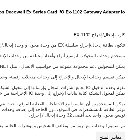
100Mbps Decowell Ex Series Card I/O Ex-1102 Gateway Adapter Io وحدا
كارت إدخال/إخراج EX-1102
تتكون بطاقة إدخال/إخراج سلسلة EX من وحدة محول و وحدة إدخال/إخراج و وحدة إمدادات الطاقة و وحدة محطة.
تستخدم وحدات المحولات لتوسيع أنواع وأعداد مختلفة من وحدات الإدخ
يمكن للمحولين دعم مجموعة متنوعة من حواسيب الاتصال ، مثل PROFINET و EtherNet / IP و EtherCAT و DeviceNet و ModbusRTU و PROFIBUS-DP وهلم جرا.
يمكن تقسيم وحدات الإدخال والإخراج إلى وحدات مدخلات رقمية، وح
تقوم وحدة الدخول IO بجمع إشارات المجال وإرسالها إل
يمكن لمحول الشبكة كتابة بيانات الإخراج إلى وحدة IO الإخراجية من خلال الحافلة الداخلية ، بحيث تحقق التحكم في أجهزة الميدان.
يمكن للمستخدمين أن يتناسبوا مع الاحتياجات الفعلية للموقع ، حيث يتم
توسيع محول واحد بحد أقصى 32 وحدة إدخال / إخراج.
تم تصميم الوحدات مع ثروة من وظائف التشخيص ومؤشرات الحالة، بحيث
معايير المنتج