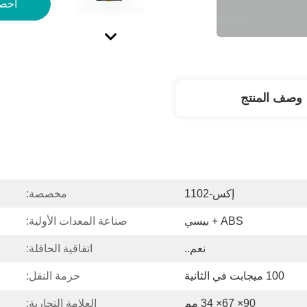
احص
وصف المنتج
إكس-1102
مخصصة:
ABS + بيسي
صناعة المعدات الأولية:
نعم..
اتفاقية الحافلة:
100 ميجابت في الثانية
حزمة النقل:
90× 67× 34 مم
العلامة التجارية: