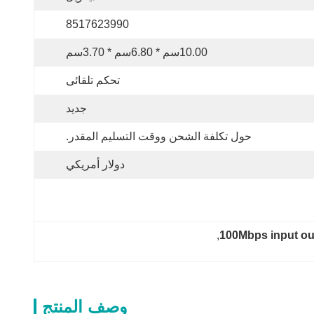
8517623990
10.00سم * 6.80سم * 3.70سم
تحكم تلقائى
جديد
حول تكلفة الشحن ووقت التسليم المقدر.
دولار أمريكي
, 
100Mbps input ou
وصف المنتج