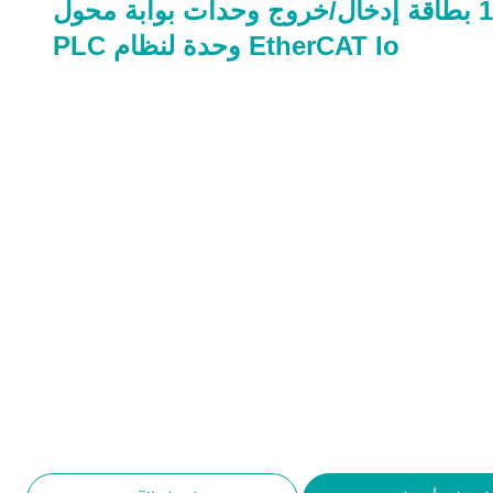
100Mbps بطاقة إدخال/خروج وحدات بوابة محول
EtherCAT Io وحدة لنظام PLC