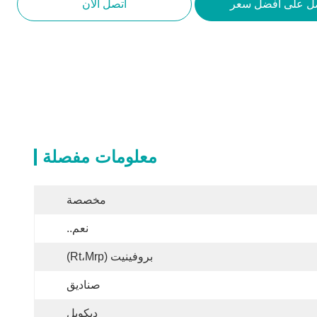
ل على أفضل سعر
اتصل الآن
معلومات مفصلة
مخصصة
نعم..
بروفينيت (Rt،Mrp)
صناديق
ديكويل