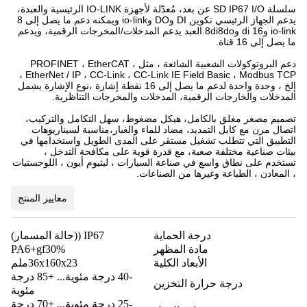
سلسلة SD IP67 I/O عن بعد، مُعدّلة لأجهزة IO-LINK الرئيسية والعبدة،
يدعم الجهاز الرئيسي تكوين DI وDO وio-link ويمكنه دعم ما يصل إلى 8
io-link و16 di و8di8do.العبد يدعم المدخلات/المخرجات الرقمية، ويدعم
ما يصل إلى 16 قناة.
دعم البروتوكولات الشعبية الشائعة ، مثل PROFINET ، EtherCAT ،
EtherNet / IP ، CC-Link ، CC-Link IE Field Basic ، Modbus TCP ،
إلخ ، وحدة واحدة لدعم ما يصل إلى 16 نقطة إشارة ،نوع الإشارة يشمل
المدخلات والخارجات الرقمية، المدخلات والمخرجات التناظرية.
تصميم مصغر مغلق بالكامل، هيكل مضغوط، سهل التكامل والتركيب،
اتصال مرن مع كابل التمديد، مضاد للماء والغبار،مناسبة لسيناريوهات
التطبيق التي تتطلب تشغيل مستقر على المدى الطويل واستخدامها في
بيئات صناعية مختلفة صعبة، مع قدرة قوية على مكافحة التدخل ،
تستخدم على نطاق واسع في صناعة السيارات ، ليثيوم أيون ، اللوجستيات
، المعادن ، الطباعة وغيرها من الصناعات.
معايير المنتج
درجة الحماية
IP67 ((حالة المسمار)
مادة المظهر
PA6+gf30%
الأبعاد الكلية
36x160x23ملم
-40 درجة مئوية... +85 درجة
درجة حرارة التخزين
مئوية
-25 درجة مئوية... +70 درجة