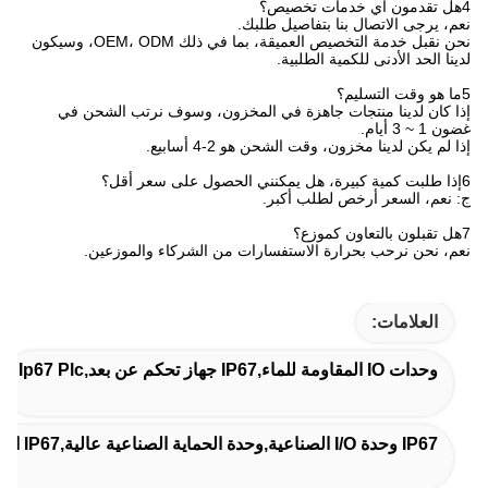
4هل تقدمون أي خدمات تخصيص؟
نعم، يرجى الاتصال بنا بتفاصيل طلبك.
نحن نقبل خدمة التخصيص العميقة، بما في ذلك OEM، ODM، وسيكون
لدينا الحد الأدنى للكمية الطلبية.
5ما هو وقت التسليم؟
إذا كان لدينا منتجات جاهزة في المخزون، وسوف نرتب الشحن في
غضون 1 ~ 3 أيام.
إذا لم يكن لدينا مخزون، وقت الشحن هو 2-4 أسابيع.
6إذا طلبت كمية كبيرة، هل يمكنني الحصول على سعر أقل؟
ج: نعم، السعر أرخص لطلب أكبر.
7هل تقبلون بالتعاون كموزع؟
نعم، نحن نرحب بحرارة الاستفسارات من الشركاء والموزعين.
العلامات:
وحدات IO المقاومة للماء,IP67 جهاز تحكم عن بعد,ip67 Plc
IP67 وحدة I/O الصناعية,وحدة الحماية الصناعية عالية,IP67 الصناعية أيو ربط وحدة العبيد