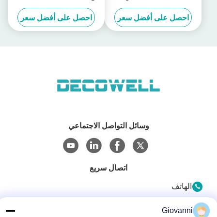
Decowell SD للشركات
Io-Link Slave Module SDIOL-
احصل على أفضل سعر
احصل على أفضل سعر
الصناعية
H01N-M12
وسائل التواصل الاجتماعي
اتصال سريع
الهاتف
+86-180-6120-9532
Giovanni