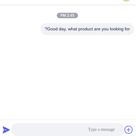
البريد الإلكتروني
contact@njdecowell.com
3:45 PM
العنوان
Good day, what product are you looking for?
المبنى 13 ، Ruichuang Intelligent Manufacturing Park ، رقم
19 طريق لانكسين ، منطقة بوكو ، نانجينغ
سياسة الخصوصية
|
خريطة الموقع
الصين جودة جيدة وحدات الدخول والخروج من نوع بطاقة Ultra Slim
المورد. حقوق الطبع والنشر © 2024-2026 Nanjing Decowell
Automation Co., Ltd. جميع الحقوق محفوظة