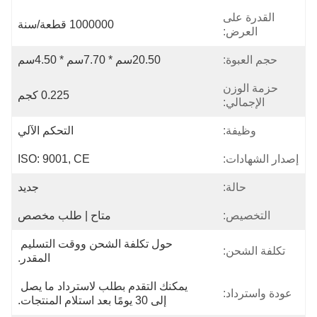
القدرة على
1000000 قطعة/سنة
العرض:
حجم العبوة:
20.50سم * 7.70سم * 4.50سم
حزمة الوزن
0.225 كجم
الإجمالي:
وظيفة:
التحكم الآلي
إصدار الشهادات:
ISO: 9001, CE
حالة:
جديد
التخصيص:
متاح | طلب مخصص
حول تكلفة الشحن ووقت التسليم 
تكلفة الشحن:
المقدر.
يمكنك التقدم بطلب لاسترداد ما يصل 
عودة واسترداد:
إلى 30 يومًا بعد استلام المنتجات.