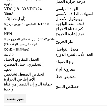
درجة حرارة العمل
مئوية
الجهد القياسي
24 VDC (18...30 VDC)
استهلاك الطاقة الاسمي
30mA
بروتوكول الاتصال
(أو لينك 1)1.3
فتحة منفذ الواجهة
8 × M12 ، المقبس ، 5 دبوس ، رمز A
كمية قناة الإخراج
8
نوع إشارة الخروج
الـ NPN
ماكس:0.5A (التيار الإجمالي للخروج من 8
تيار الخروج
قنوات في نفس الوقت: 2A)
معدل التواصل
COM2 ((38.4Kbps)
الحد الأدنى لفترة الدورة
5 ثانية
الحمل المقاوم، الحمل
نوع الحمولة
التحفيزي، حمل المصباح
معزولة أم لا
نعم..
انخفاض الضغط، تشخيص
تشخيص خطأ
الإفراط في الحرارة
حماية الدوران القصير من قناة
خصائص المنتج
واحدة
صور مفصلة