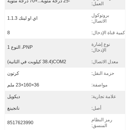
-25 درجة مئوية...+70 درجة مئوية
العمل:
بروتوكول
اي او لينك 1.1.3
الاتصال:
كمية قناة الإدخال:
8
نوع إشارة
PNP، النوع 1
الإدخال:
معدل الاتصال:
COM2(38.4 كيلوبت في الثانية)
حزمة النقل:
كرتون
مواصفة:
36×160×23 ملم
علامة تجارية:
ديكويل
أصل:
نانجينغ
رمز النظام
8517623990
المنسق: