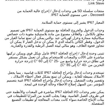
Link Slave.
منتجات سلسلة SD هي وحدات إدخال / إخراج عالية الحماية من
Decowell ، حتى مستوى الحماية IP67.
المعيار IP67 يشير إلى مستوى حماية السلامة.
وحدات الدخول والخروج الحافلة مع مستوى الحماية IP67 هي تصميم
مغلق بالكامل ، والغلاف مصنوع من مادة بلاستيكية مقوية ذات خصائص
ميكانيكية ممتازة وعزل كهربائي جيد ،والتي يمكن أن تمنع تماما الغبار من
الدخول، وقطر الكائن بأكمله الذي لا يمكن أن تدخل الغبار لا يمكن أن
تتجاوز فجوة الغلاف، وهو مثالي لبيئة العمل الرطبة والقذرة والغبارية.
تتبنى وحدة إدخال / إخراج الحافلة IP67 عامل شكل قوي ويمكن تركيبها
مباشرة على الآلات والمعدات للاستخدام.يمكن أن تعمل بشكل مستقر
في نطاق درجة حرارة واسع من -25 °C إلى 60 °C (درجة حرارة
التخزين من -40 °C إلى 85 °C).
تستخدم وحدات إدخال وإخراج الحافلة IP67 كابلات قياسية ، مما يجعل
الأسلاك بسيطة للغاية ، ويمكن أن تمنع بشكل فعال أخطاء الأسلاك ،
وتقصير وقت التشغيل. وحدات إدخال وإخراج الحافلة IP67 غنية بتصميم
المؤشر ،من السهل إصلاح الأخطاء وحالة الوحدة في لمحة.
يمكن نشر وحدات I/O الحافلة IP67 مباشرة في المعدات والأنظمة حتى
في ظروف العمل القاسية. وهذا يجلب العديد من المزايا للتطبيقات في
بيئات الإنتاج الخاصة،سواء كانت معدات المعالجة أو تطبيقات التصنيع
المنفصلة.