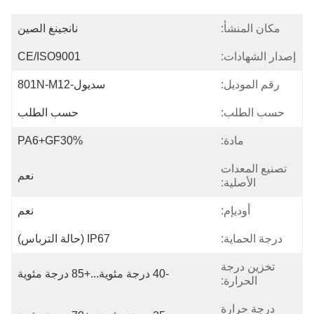
مكان المنشأ:
نانجينغ الصين
إصدار الشهادات:
CE/ISO9001
رقم الموديل:
سديول-801N-M12
حسب الطلب:
حسب الطلب
مادة:
PA6+GF30%
تصنيع المعدات
نعم
الأصلية:
أوديإم:
نعم
درجة الحماية:
IP67 (حالة الترباس)
تخزين درجة
-40 درجة مئوية...+85 درجة مئوية
الحرارة:
درجة حرارة