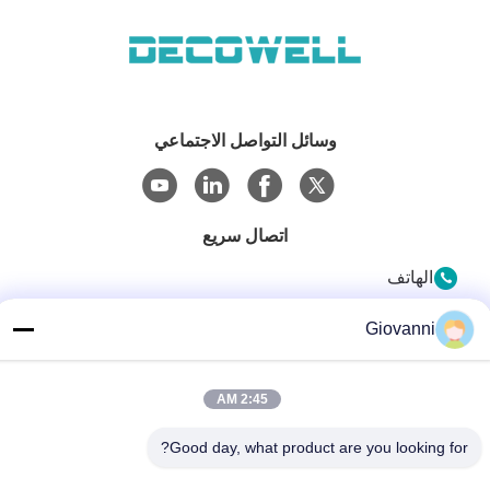
وسائل التواصل الاجتماعي
اتصال سريع
الهاتف
+86-180-6120-9532
Giovanni
البريد الإلكتروني
contact@njdecowell.com
2:45 AM
العنوان
Good day, what product are you looking for?
المبنى 13 ، Ruichuang Intelligent Manufacturing Park ، رقم
19 طريق لانكسين ، منطقة بوكو ، نانجينغ