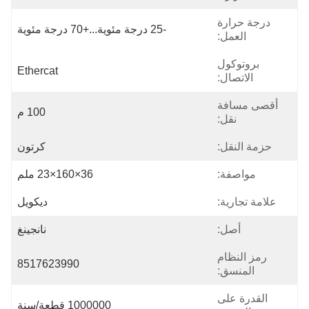
درجة حرارة
-25 درجة مئوية...+70 درجة مئوية
العمل:
بروتوكول
Ethercat
الاتصال:
أقصى مسافة
100 م
نقل:
حزمة النقل:
كرتون
مواصفة:
36×160×23 ملم
علامة تجارية:
ديكويل
أصل:
نانجينغ
رمز النظام
8517623990
المنسق:
القدرة على
1000000 قطعة/سنة