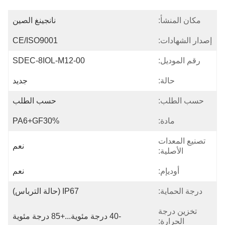
مكان المنشأ:
نانجينغ الصين
إصدار الشهادات:
CE/ISO9001
رقم الموديل:
SDEC-8IOL-M12-00
حالة:
جديد
حسب الطلب:
حسب الطلب
مادة:
PA6+GF30%
تصنيع المعدات
نعم
الأصلية:
أوديإم:
نعم
درجة الحماية:
IP67 (حالة الترباس)
تخزين درجة
-40 درجة مئوية...+85 درجة مئوية
الحرارة: