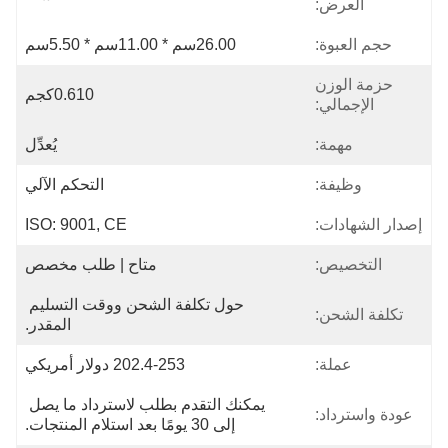
العرض:
حجم العبوة:
26.00سم * 11.00سم * 5.50سم
حزمة الوزن
0.610كجم
الإجمالي:
مهمة:
يُعدِّل
وظيفة:
التحكم الآلي
إصدار الشهادات:
ISO: 9001, CE
التخصيص:
متاح | طلب مخصص
حول تكلفة الشحن ووقت التسليم 
تكلفة الشحن:
المقدر.
عملة:
202.4-253 دولار أمريكي
يمكنك التقدم بطلب لاسترداد ما يصل 
عودة واسترداد:
إلى 30 يومًا بعد استلام المنتجات.