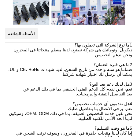
الأسئلة الشائعة
1ما نوع الشركة التي تعملون بها؟
ديكويل أوتوماتيك هي شركة تصنيع، لدينا معظم منتجاتنا في المخزون
ونحن ندعم التخصيص.
2ما هي فترة الضمان؟
ضماننا هو سنة واحدة من تاريخ الشحن، لدينا شهادات CE، RoHs و UL،
يمكننا أن نرسل لك اختبار شهادة شركتنا.
3هل لديك دعم بعد البيع؟
نعم، نحن نقدم كل الدعم الفني الحقيقي بما في ذلك الدعم عن
بعد.التفاصيل التقنية والبرمجيات.
4هل تقدمون أي خدمات تخصيص؟
نعم، يرجى الاتصال بنا بتفاصيل طلبك.
نحن نقبل خدمة التخصيص العميقة، بما في ذلك OEM، ODM، وسيكون
لدينا الحد الأدنى للكمية الطلبية.
5ما هو وقت التسليم؟
إذا كان لدينا منتجات جاهزة في المخزون، وسوف نرتب الشحن في