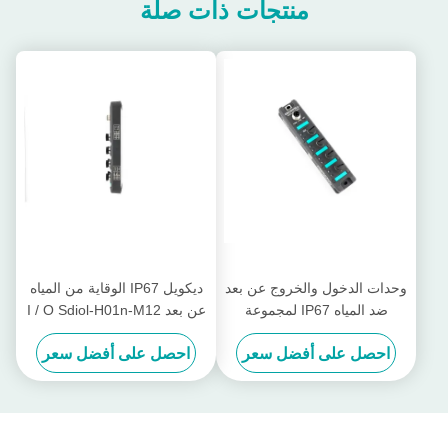
منتجات ذات صلة
وحدات الدخول والخروج عن بعد
ديكويل IP67 الوقاية من المياه
ضد المياه IP67 لمجموعة
عن بعد I / O Sdiol-H01n-M12
Decowell SD للشركات
Io-Link Slave Module SDIOL-
احصل على أفضل سعر
احصل على أفضل سعر
الصناعية
H01N-M12