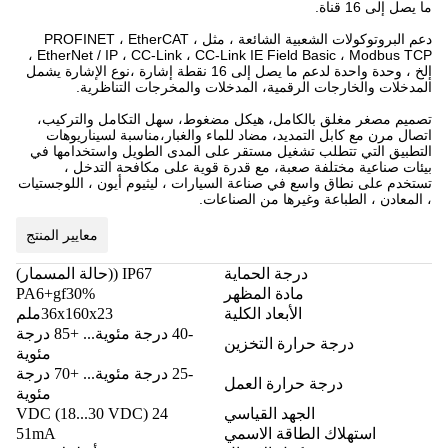
ما يصل إلى 16 قناة.
دعم البروتوكولات الشعبية الشائعة ، مثل PROFINET ، EtherCAT ،
EtherNet / IP ، CC-Link ، CC-Link IE Field Basic ، Modbus TCP ،
إلخ ، وحدة واحدة لدعم ما يصل إلى 16 نقطة إشارة ،نوع الإشارة يشمل
المدخلات والخارجات الرقمية، المدخلات والمخرجات التناظرية.
تصميم مصغر مغلق بالكامل، هيكل مضغوط، سهل التكامل والتركيب،
اتصال مرن مع كابل التمديد، مضاد للماء والغبار،مناسبة لسيناريوهات
التطبيق التي تتطلب تشغيل مستقر على المدى الطويل واستخدامها في
بيئات صناعية مختلفة صعبة، مع قدرة قوية على مكافحة التدخل ،
تستخدم على نطاق واسع في صناعة السيارات ، ليثيوم أيون ، اللوجستيات
، المعادن ، الطباعة وغيرها من الصناعات.
معايير المنتج
درجة الحماية
IP67 ((حالة المسمار)
مادة المظهر
PA6+gf30%
الأبعاد الكلية
36x160x23ملم
-40 درجة مئوية... +85 درجة
درجة حرارة التخزين
مئوية
-25 درجة مئوية... +70 درجة
درجة حرارة العمل
مئوية
الجهد القياسي
24 VDC (18...30 VDC)
استهلاك الطاقة الاسمي
51mA