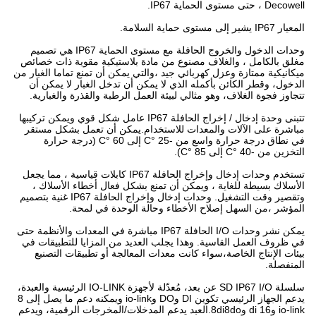
Decowell ، حتى مستوى الحماية IP67.
المعيار IP67 يشير إلى مستوى حماية السلامة.
وحدات الدخول والخروج الحافلة مع مستوى الحماية IP67 هي تصميم
مغلق بالكامل ، والغلاف مصنوع من مادة بلاستيكية مقوية ذات خصائص
ميكانيكية ممتازة وعزل كهربائي جيد ،والتي يمكن أن تمنع تماما الغبار من
الدخول، وقطر الكائن بأكمله الذي لا يمكن أن تدخل الغبار لا يمكن أن
تتجاوز فجوة الغلاف، وهو مثالي لبيئة العمل الرطبة والقذرة والغبارية.
تتبنى وحدة إدخال / إخراج الحافلة IP67 عامل شكل قوي ويمكن تركيبها
مباشرة على الآلات والمعدات للاستخدام.يمكن أن تعمل بشكل مستقر
في نطاق درجة حرارة واسع من -25 °C إلى 60 °C (درجة حرارة
التخزين من -40 °C إلى 85 °C).
تستخدم وحدات إدخال وإخراج الحافلة IP67 كابلات قياسية ، مما يجعل
الأسلاك بسيطة للغاية ، ويمكن أن تمنع بشكل فعال أخطاء الأسلاك ،
وتقصير وقت التشغيل. وحدات إدخال وإخراج الحافلة IP67 غنية بتصميم
المؤشر ،من السهل إصلاح الأخطاء وحالة الوحدة في لمحة.
يمكن نشر وحدات I/O الحافلة IP67 مباشرة في المعدات والأنظمة حتى
في ظروف العمل القاسية. وهذا يجلب العديد من المزايا للتطبيقات في
بيئات الإنتاج الخاصة،سواء كانت معدات المعالجة أو تطبيقات التصنيع
المنفصلة.
سلسلة SD IP67 I/O عن بعد، مُعدّلة لأجهزة IO-LINK الرئيسية والعبدة،
يدعم الجهاز الرئيسي تكوين DI وDO وio-link ويمكنه دعم ما يصل إلى 8
io-link و16 di و8di8do.العبد يدعم المدخلات/المخرجات الرقمية، ويدعم