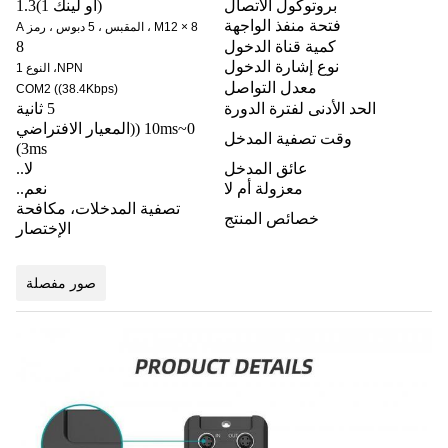
بروتوكول الاتصال
(أو لينك 1)1.3
فتحة منفذ الواجهة
8 × M12 ، المقبس ، 5 دبوس ، رمز A
كمية قناة الدخول
8
نوع إشارة الدخول
NPN، النوع 1
معدل التواصل
COM2 ((38.4Kbps)
الحد الأدنى لفترة الدورة
5 ثانية
0~10ms ((المعيار الافتراضي
وقت تصفية المدخل
3ms)
عائق المدخل
لا..
معزولة أم لا
نعم..
تصفية المدخلات، مكافحة
خصائص المنتج
الإختصار
صور مفصلة