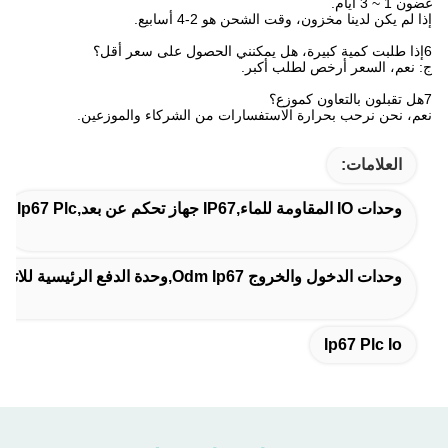
غضون 1 ~ 3 أيام.
إذا لم يكن لدينا مخزون، وقت الشحن هو 2-4 أسابيع.
6إذا طلبت كمية كبيرة، هل يمكنني الحصول على سعر أقل؟
ج: نعم، السعر أرخص لطلب أكبر.
7هل تقبلون بالتعاون كموزع؟
نعم، نحن نرحب بحرارة الاستفسارات من الشركاء والموزعين.
العلامات:
وحدات IO المقاومة للماء,IP67 جهاز تحكم عن بعد,ip67 Plc
وحدات الدخول والخروج Odm Ip67,وحدة الدفع الرئيسية للاتصال,وحدات الدخول والإخراج Plc Ip67
Ip67 Plc Io