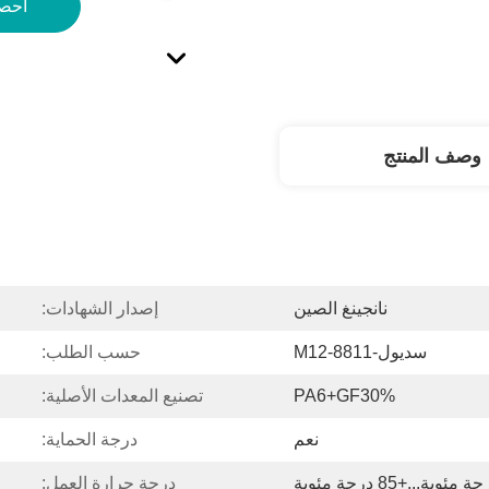
احص
وصف المنتج
نانجينغ الصين
إصدار الشهادات:
سديول-8811-M12
حسب الطلب:
PA6+GF30%
تصنيع المعدات الأصلية:
نعم
درجة الحماية:
درجة حرارة العمل: