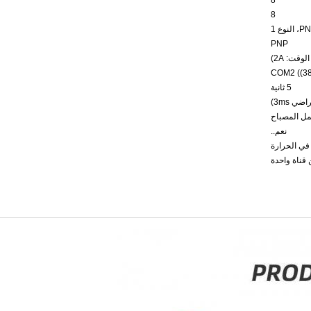
8
8
 النوع 1
PNP
COM2 ((38
5 ثانية
مل المصباح
نعم..
ي الحرارة
 قناة واحدة