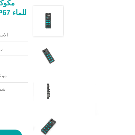
مكوكو
للماء IP67 تصنيف سلسلة SD SDIOL-8811-M12
الاس
رق
موعد
شرو