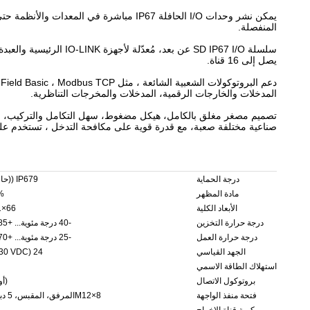
يمكن نشر وحدات I/O الحافلة IP67 مباشرة
المنفصلة.
يصل إلى 16 قناة.
المدخلات والخارجات الرقمية، المدخلات والمخرجات التناظرية.
تصميم مصغر مغلق بالكامل، هيكل مضغوط، سهل التكامل والتركيب، اتصا
صناعية مختلفة صعبة، مع قدرة قوية على مكافحة التدخل ، تستخدم على 
درجة الحماية
IP679 ((حالة المسمار)
مادة المظهر
%
الأبعاد الكلية
66×171×29ملم
درجة حرارة التخزين
-40 درجة مئوية... +85 درجة مئوية
درجة حرارة العمل
-25 درجة مئوية... +70 درجة مئوية
الجهد القياسي
24 VDC (18...30 VDC)
استهلاك الطاقة الاسمي
بروتوكول الاتصال
(أو 
فتحة منفذ الواجهة
8×M12المرفق، المقبس، 5 دبوس، رمز A