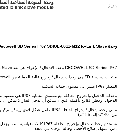
وحدة العبودية الصناعية المقاومة للماء,وحدة cowell IO-link slave
إبراز:
ated io-link slave module
وحدة Decowell SD Series IP67 SDIOL-8811-M12 Io-Link Slave للاداء الصناعي SDIOL-8811-M12
DECOWELL SD Series IP67 وحدة الإدخال / الإخراج عن بعد SDIOL-8811-M12 IO-Link Slave.
منتجات سلسلة SD هي وحدات إدخال / إخراج عالية الحماية من Decowell ، حتى مستوى الحماية IP67.
المعيار IP67 يشير إلى مستوى حماية السلامة.
وحدات الدخول والخ
الدخول، وقطر الكائن بأكمله الذي لا يمكن أن تدخل الغبار لا يمكن أن تت
من -40 °C إلى 85 °C).
،من السهل إصلاح الأخطاء وحالة الوحدة في لمحة.