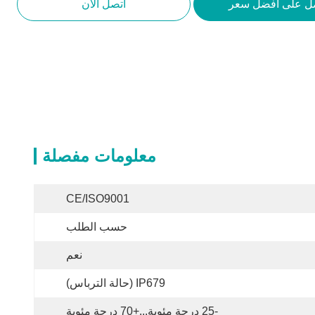
ل على أفضل سعر
اتصل الآن
معلومات مفصلة
CE/ISO9001
حسب الطلب
نعم
IP679 (حالة الترباس)
-25 درجة مئوية...+70 درجة مئوية