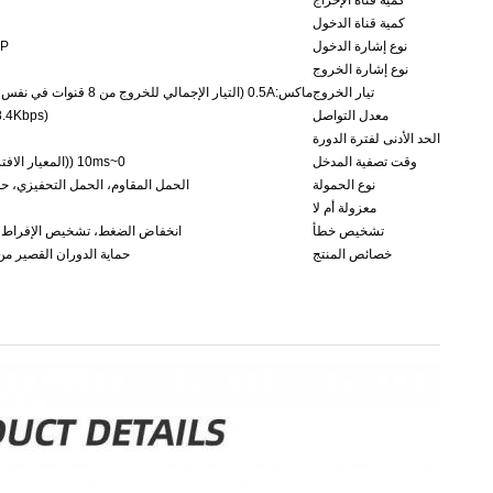
كمية قناة الإخراج
كمية قناة الدخول
نوع إشارة الدخول
PNP،
نوع إشارة الخروج
تيار الخروج
ماكس:0.5A (التيار الإجمالي للخروج من 8 قنوات في نفس الوقت: 2A)
معدل التواصل
.4Kbps)
الحد الأدنى لفترة الدورة
وقت تصفية المدخل
0~10ms ((المعيار الافتراضي 3ms)
نوع الحمولة
الحمل المقاوم، الحمل التحفيزي، ح
معزولة أم لا
تشخيص خطأ
انخفاض الضغط، تشخيص الإفراط ف
خصائص المنتج
حماية الدوران القصير من