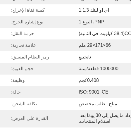
اي او لينك 1.1.3
كمية قناة الإخراج:
PNP، النوع 1
نوع إشارة الخرج:
ت في الثانية)
حزمة النقل:
66×171×29 ملم
علامة تجارية:
نانجينغ
رمز النظام المنسق:
1000000 قطعة/سنة
حجم العبوة:
0.408كجم
وظيفة:
ISO: 9001, CE
حالة:
متاح | طلب مخصص
تكلفة الشحن:
يمكنك التقدم بطلب لاسترداد ما يصل إلى 30 يومًا بعد 
القدرة على العرض:
استلام المنتجات.