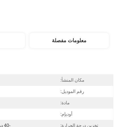
معلومات مفصلة
مكان المنشأ:
رقم الموديل:
مادة:
أوديإم:
تخزين درجة الحرارة:
-40 درجة مئوية...+85 درجة مئوية