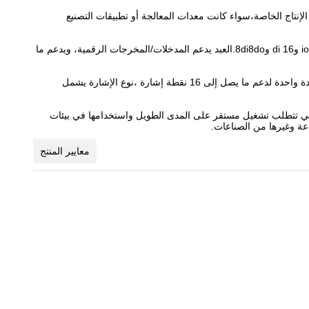
في بيئات الإنتاج الخاصة،سواء كانت معدات المعالجة أو تطبيقات التصنيع
سلسلة SD IP67 I/O عن بعد، مُعدّلة لأجهزة IO-LINK الرئيسية والعبدة، يدعم الجهاز الرئيسي تكوين DI وDO وio-link ويمكنه دعم ما يصل إلى 8 io-link و16 di و8di8do.العبد يدعم المدخلات/المخرجات الرقمية، ويدعم ما
دعم البروتوكولات الشعبية الشائعة ، مثل PROFINET ، EtherCAT ، EtherNet / IP ، CC-Link ، CC-Link IE Field Basic ، Modbus TCP ، إلخ ، وحدة واحدة لدعم ما يصل إلى 16 نقطة إشارة ،نوع الإشارة يشمل
لتي تتطلب تشغيل مستقر على المدى الطويل واستخدامها في بيئات
عة وغيرها من الصناعات.
معايير المنتج