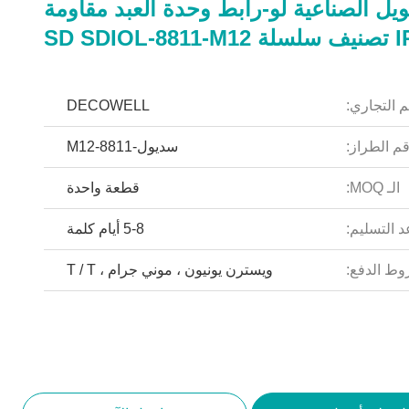
يل الصناعية لو-رابط وحدة العبد مقاومة
م التجاري:
DECOWELL
م الطراز:
سديول-8811-M12
الـ MOQ:
قطعة واحدة
 التسليم:
5-8 أيام كلمة
ط الدفع:
ويسترن يونيون ، موني جرام ، T / T