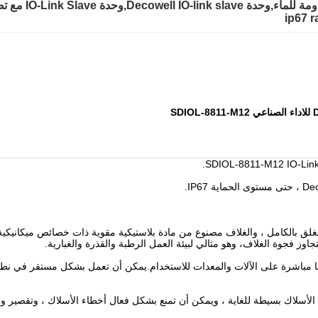
De,وحدة IO-Link Slave مع تصنيف IP67
ip67 r
روج الحافلة مع مستوى الحماية IP67 هي تصميم مغلق بالكامل ، والغلاف مصنوع من مادة بلاستيكية مقوية ذ
جاوز فجوة الغلاف، وهو مثالي لبيئة العمل الرطبة والقذرة والغبارية.