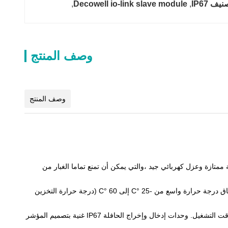
, 
Decowell io-link slave module
, 
وصف المنتج
وصف المنتج
ات خصائص ميكانيكية ممتازة وعزل كهربائي جيد ،والتي يمكن أن تمنع تماما الغبار من
تتبنى وحدة إدخال / إخراج الحافلة IP67 عامل شكل قوي ويمكن تركيبها مباشرة على الآلات والمعدات للاستخدام.يمكن أن تعمل بشكل مستقر في نطاق درجة حرارة واسع من -25 °C إلى 60 °C (درجة حرارة التخزين
تستخدم وحدات إدخال وإخراج الحافلة IP67 كابلات قياسية ، مما يجعل الأسلاك بسيطة للغاية ، ويمكن أن تمنع بشكل فعال أخطاء الأسلاك ، وتقصير وقت التشغيل. وحدات إدخال وإخراج الحافلة IP67 غنية بتصميم المؤشر