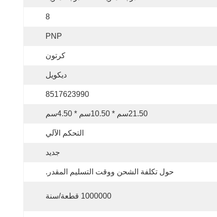
8
PNP
كرتون
ديكويل
8517623990
21.50سم * 10.50سم * 4.50سم
التحكم الآلي
جديد
حول تكلفة الشحن ووقت التسليم المقدر.
1000000 قطعة/سنة