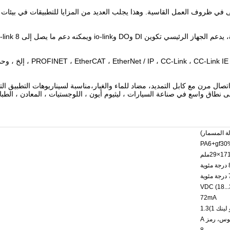
 في المعدات والأنظمة حتى في ظروف العمل القاسية. وهذا يجلب العديد من المزايا للتطبيقات 
ل مرن مع كابل التمديد، مضاد للماء والغبار،مناسبة لسيناريوهات التطبيق ا
نطاق واسع في صناعة السيارات ، ليثيوم أيون ، اللوجستيات ، المعادن ، الطبا
PA6+gf30
72mA
لينك 1)1.3