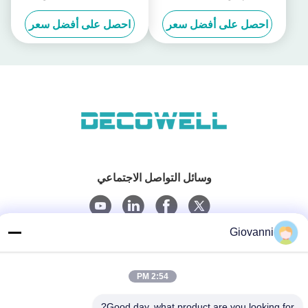
Logistics Communication LS-
بعيدة المنعزلة LS-4DI4DO-
احصل على أفضل سعر
احصل على أفضل سعر
P2FS
1DI1DO-P1TS
وسائل التواصل الاجتماعي
Giovanni
اتصال سريع
الهاتف
2:54 PM
+86-180-6120-9532
Good day, what product are you looking for?