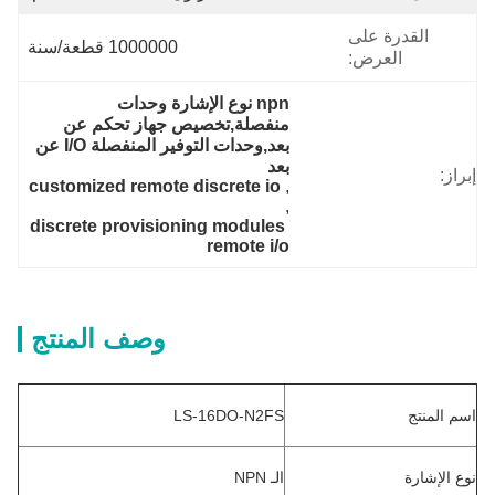
القدرة على
1000000 قطعة/سنة
العرض:
npn نوع الإشارة وحدات 
منفصلة,تخصيص جهاز تحكم عن 
بعد,وحدات التوفير المنفصلة I/O عن 
بعد
إبراز:
customized remote discrete io
, 
, 
discrete provisioning modules 
remote i/o
وصف المنتج
اسم المنتج
LS-16DO-N2FS
نوع الإشارة
الـ NPN