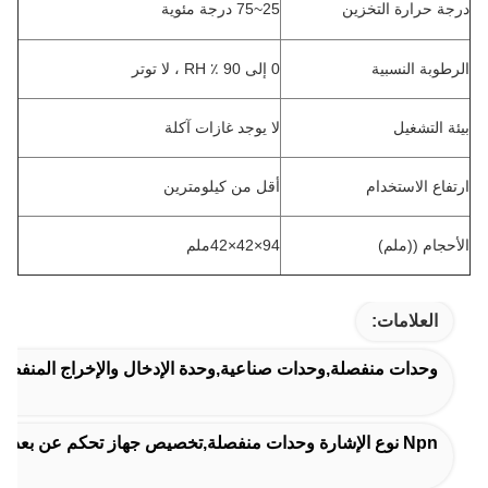
درجة حرارة التخزين
25~75 درجة مئوية
الرطوبة النسبية
0 إلى 90 ٪ RH ، لا توتر
بيئة التشغيل
لا يوجد غازات آكلة
ارتفاع الاستخدام
أقل من كيلومترين
الأحجام ((ملم)
94×42×42ملم
العلامات:
وحدات منفصلة,وحدات صناعية,وحدة الإدخال والإخراج المنفصلة
Npn نوع الإشارة وحدات منفصلة,تخصيص جهاز تحكم عن بعد,وحدات التوفير المنفصلة I/O عن بعد