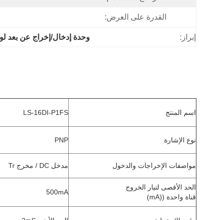
القدرة على العرض:
إبراز:
وحدة إدخال/إخراج عن بعد لوجستية LS-16DI-P1FS,16DI-P1FS وحدة إدخال/إخر
اسم المنتج
LS-16DI-P1FS
نوع الإشارة
PNP
مواصفات الإخراجات والدخول
مدخل DC / مخرج Tr
الحد الأقصى لتيار الخروج
500mA
قناة واحدة ((mA)