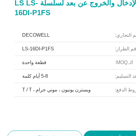
وحدة الإدخال والخروج عن بعد لسلسلة LS LS-
16DI-P1FS
م التجاري:
DECOWELL
م الطراز:
LS-16DI-P1FS
الـ MOQ:
قطعة واحدة
 التسليم:
5-8 أيام كلمة
ط الدفع:
ويسترن يونيون ، موني جرام ، T / T