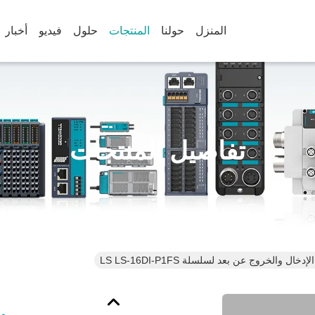
المنزل
حولنا
المنتجات
حلول
فيديو
أخبار
تفاصيل المنتجات
دخال والخروج عن بعد لسلسلة LS LS-16DI-P1FS