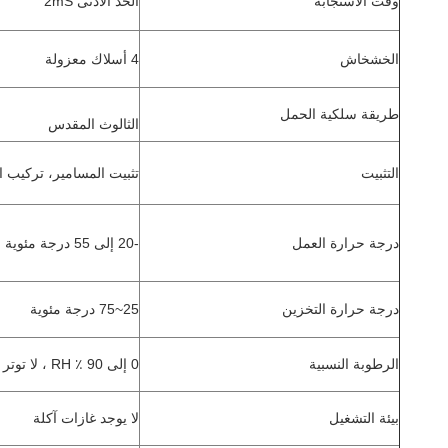
وقت الاستجابة
الحد الأدنى 2mS
الخشخاش
4 أسلاك معزولة
طريقة سلكية الحمل
الثالوث المقدس
التثبيت
تثبيت المسامير، تركيب ا
درجة حرارة العمل
-20 إلى 55 درجة مئوية
درجة حرارة التخزين
25~75 درجة مئوية
الرطوبة النسبية
0 إلى 90 ٪ RH ، لا توتر
بيئة التشغيل
لا يوجد غازات آكلة