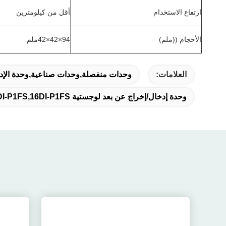
ارتفاع الاستخدام
أقل من كيلومترين
الأحجام ((ملم)
94×42×42ملم
العلامات:
وحدات منفصلة,وحدات صناعية,وحدة الإدخ
وحدة إدخال/إخراج عن بعد لوجستية LS-16DI-P1FS,16DI-P1FS وحدة إدخال/إخراج لوجستية عن بعد