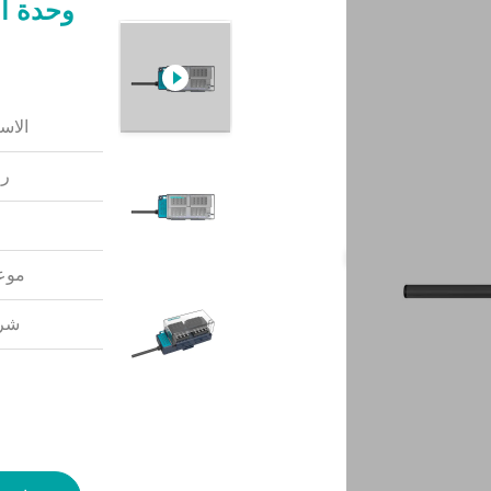
الاس
رق
موعد
شرو