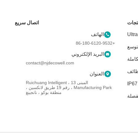
تجات
اتصال سريع
وحدات الدخول والخروج من نوع بطاقة Ultra
الهاتف
Slim
+86-180-6120-9532
توسع
البريد الإلكتروني
املة
contact@njdecowell.com
ظائف
العنوان
المبنى 13 ، Ruichuang Intelligent
Manufacturing Park ، رقم 19 طريق لانكسين ،
منطقة بوكو ، نانجينغ
فصلة