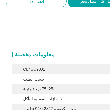
ل على أفضل سعر
اتصل الآن
معلومات مفصلة
CE/ISO9001
حسب الطلب
-25~75 درجة مئوية
لا الغازات المسببة للتآكل
تعبئة الكرتون، Lx 94×42×42 مم.