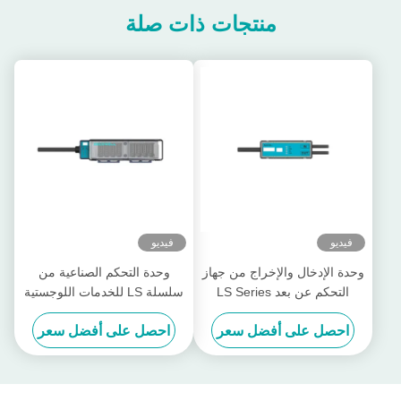
منتجات ذات صلة
فيديو
فيديو
وحدة الإدخال والإخراج من جهاز
وحدة التحكم الصناعية من
التحكم عن بعد LS Series
سلسلة LS للخدمات اللوجستية
Logistics Communication LS-
بعيدة المنعزلة LS-4DI4DO-
احصل على أفضل سعر
احصل على أفضل سعر
P2FS
1DI1DO-P1TS