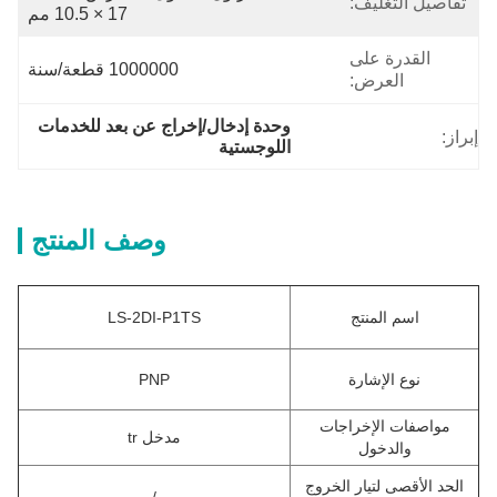
تفاصيل التغليف:
17 × 10.5 مم
القدرة على
1000000 قطعة/سنة
العرض:
وحدة إدخال/إخراج عن بعد للخدمات 
إبراز:
اللوجستية
وصف المنتج
اسم المنتج
LS-2DI-P1TS
نوع الإشارة
PNP
مواصفات الإخراجات
مدخل tr
والدخول
الحد الأقصى لتيار الخروج