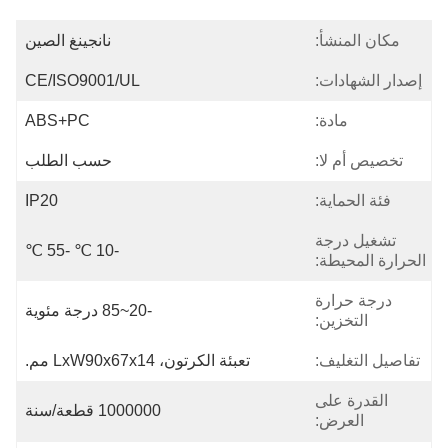
مكان المنشأ:
نانجينغ الصين
إصدار الشهادات:
CE/ISO9001/UL
مادة:
ABS+PC
تخصيص أم لا:
حسب الطلب
فئة الحماية:
IP20
تشغيل درجة
-10 ℃ -55 ℃
الحرارة المحيطة:
درجة حرارة
-20~85 درجة مئوية
التخزين:
تفاصيل التغليف:
تعبئة الكرتون، LxW90x67x14 مم.
القدرة على
1000000 قطعة/سنة
العرض: