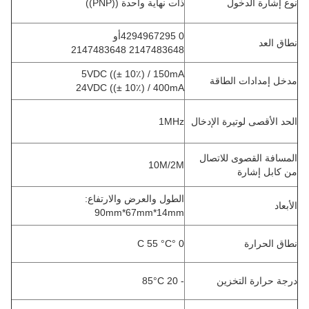
نوع إشارة الدخول
ذات نهاية واحدة ((PNP))
0 4294967295أو
نطاق العد
2147483648 2147483648
5VDC ((± 10٪) / 150mA
مدخل إمدادات الطاقة
24VDC ((± 10٪) / 400mA
الحد الأقصى لوتيرة الإدخال
1MHz
المسافة القصوى للاتصال
10M/2M
من كابل إشارة
الطول والعرض والارتفاع:
الأبعاد
90mm*67mm*14mm
نطاق الحرارة
0 °C 55 °C
درجة حرارة التخزين
- 20 85°C