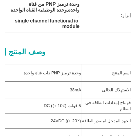
وحدة ترميز PNP من قناة 
واحدة,وحدة الوظيفية القناة الواحدة
إبراز:
, 
single channel functional io 
module
وصف المنتج
اسم المنتج
وحدة ترميز PNP ذات قناة واحدة
الاستهلاك الحالي
38mA
فولتاج إمدادات الطاقة في
5 فولت DC ((± 10٪)
النظام
الجهد المدخل لمصدر الطاقة
24VDC ((± 20٪)