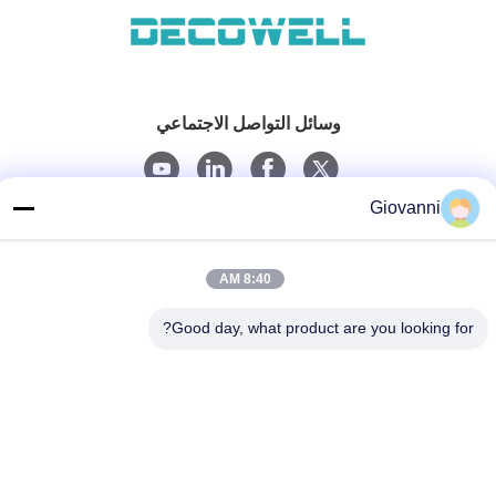
وسائل التواصل الاجتماعي
Giovanni
اتصال سريع
الهاتف
8:40 AM
+86-180-6120-9532
Good day, what product are you looking for?
البريد الإلكتروني
contact@njdecowell.com
العنوان
المبنى 13 ، Ruichuang Intelligent Manufacturing Park ، رقم
19 طريق لانكسين ، منطقة بوكو ، نانجينغ