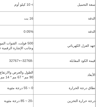
سعة التحميل
> 10 كيلو أوم
الدقة
16 بت
الدقة
0.05%
500 فولت، القنوات الموجودة في جانب المجال
جهد العزل الكهربائي
وجانب الإشارة الرقمية غ
قيمة الكود المقابلة
-32768~+32767
الطول والعرض والارتفاع:
الأبعاد
90 مم * 67 مم * 14 مم
نطاق درجة الحرارة
0 ~ 55 درجة مئوية
درجة حرارة التخزين
-20 ~ 85 درجة مئوية