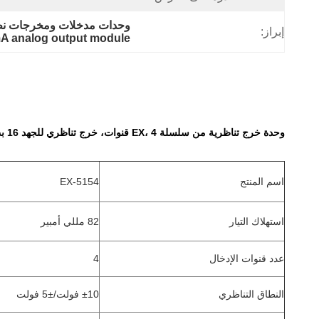
وحدات مدخلات ومخرجات نظرية عالية الدقة,4 قنوات 16 بت إل
إبراز:
A analog output module
وحدة خرج تناظرية من سلسلة EX، 4 قنوات، خرج تناظري للجهد 16 بت (±10 فولت/±5 فولت) EX-5154
اسم المنتج
EX-5154
استهلاك التيار
82 مللي أمبير
عدد قنوات الإدخال
4
النطاق التناظري
±10 فولت/±5 فولت