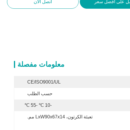
ل على أفضل سعر
اتصل الآن
معلومات مفصلة
CE/ISO9001/UL
حسب الطلب
-10 ℃ -55 ℃
تعبئة الكرتون، LxW90x67x14 مم.