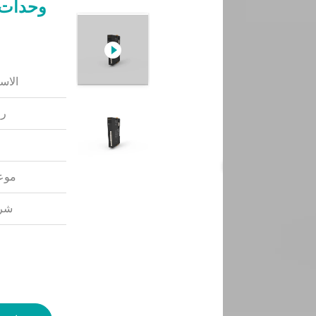
الاس
رق
موعد
شرو