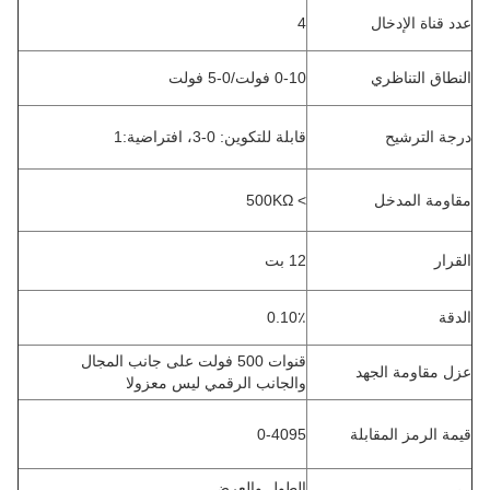
عدد قناة الإدخال
4
النطاق التناظري
0-10 فولت/0-5 فولت
درجة الترشيح
قابلة للتكوين: 0-3، افتراضية:1
مقاومة المدخل
> 500KΩ
القرار
12 بت
الدقة
0.10٪
قنوات 500 فولت على جانب المجال
عزل مقاومة الجهد
والجانب الرقمي ليس معزولا
قيمة الرمز المقابلة
0-4095
الطول والعرض