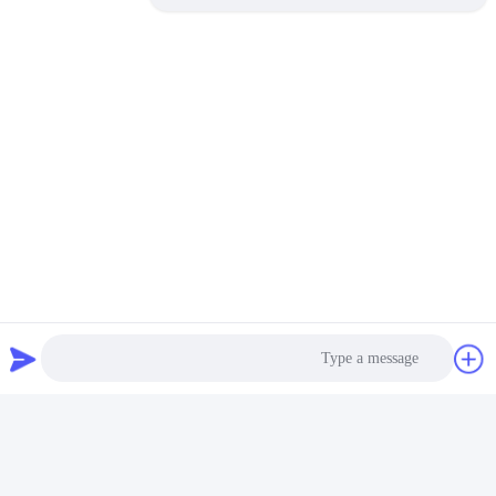
العلامات:
وحدة التوسع,وحدة الإدخال الرقمية,وحدة توسيع PLC
وحدات الدخول التناظرية لنظام Plc,وحدات الدخول التناظرية متعددة القنوات,وحدة 12 بت Plc Ai
Plc Expansion Module
منتجات ذات صلة
Photo