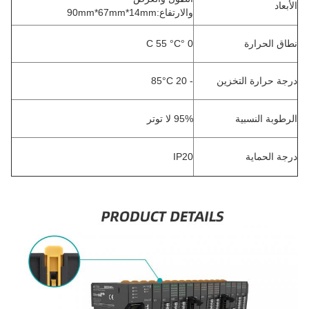
الأبعاد
والارتفاع:90mm*67mm*14mm
نطاق الحرارة
0 °C 55 °C
درجة حرارة التخزين
- 20 85°C
الرطوبة النسبية
95% لا توتر
درجة الحماية
IP20