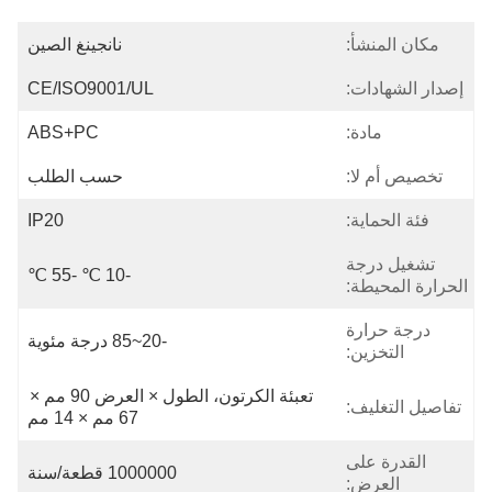
مكان المنشأ:
نانجينغ الصين
إصدار الشهادات:
CE/ISO9001/UL
مادة:
ABS+PC
تخصيص أم لا:
حسب الطلب
فئة الحماية:
IP20
تشغيل درجة
-10 ℃ -55 ℃
الحرارة المحيطة:
درجة حرارة
-20~85 درجة مئوية
التخزين:
تعبئة الكرتون، الطول × العرض 90 مم × 
تفاصيل التغليف:
67 مم × 14 مم
القدرة على
1000000 قطعة/سنة
العرض: