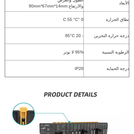
الطول والعرض
الأبعاد
والارتفاع:90mm*67mm*14mm
نطاق الحرارة
0 °C 55 °C
درجة حرارة التخزين
- 20 85°C
الرطوبة النسبية
95% لا توتر
درجة الحماية
IP20