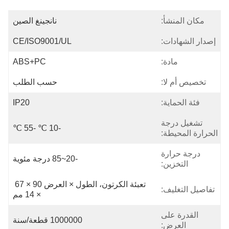
مكان المنشأ:
نانجينغ الصين
إصدار الشهادات:
CE/ISO9001/UL
مادة:
ABS+PC
تخصيص أم لا:
حسب الطلب
فئة الحماية:
IP20
تشغيل درجة
-10 ℃ -55 ℃
الحرارة المحيطة:
درجة حرارة
-20~85 درجة مئوية
التخزين:
تعبئة الكرتون، الطول × العرض 90 × 67 
تفاصيل التغليف:
× 14 مم
القدرة على
1000000 قطعة/سنة
العرض: