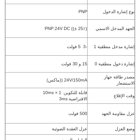
نوع إشارة الدخول
PNP
الجهد المدخل الاسمي
PNP:24V DC ((± 25٪)
إشارة مدخل منطقية 1
-3 ️ 5 فولت
إشارة دخول منطقية 0
15 و 30 فولت
مصدر طاقة جهاز
24V/150mA ((ماكس)
الاستشعار
قابلة للتكوين: 1 × 10ms
وقت الإقلاع
الافتراضية:3ms
عزل مقاومة الجهد
500 فولت
وضع العزل
عزل العقدة الضوئية