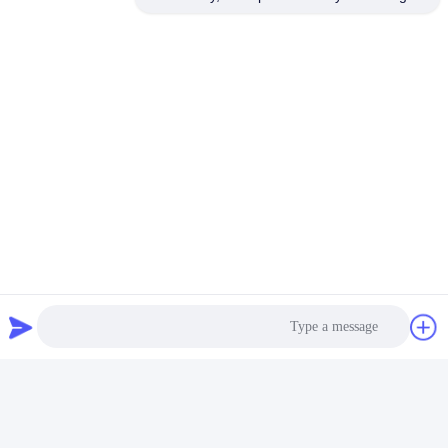
العلامات:
وحدة التوسع,وحدة الإدخال الرقمية,وحدة توسيع PLC
وحدة الدخول الرقمية متعددة القنوات,وحدة المدخلات الرقمية للأ
Plc Expansion Module
منتجات ذات صلة
Photo