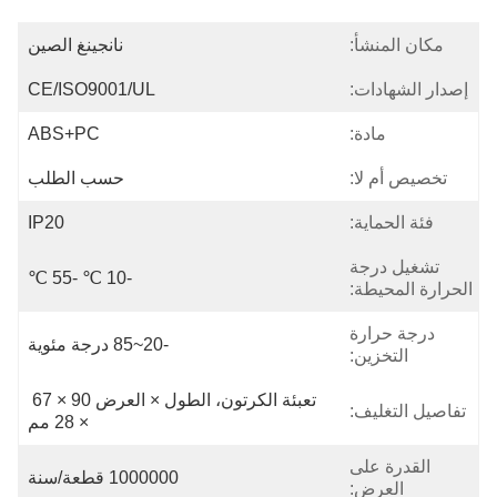
مكان المنشأ:
نانجينغ الصين
إصدار الشهادات:
CE/ISO9001/UL
مادة:
ABS+PC
تخصيص أم لا:
حسب الطلب
فئة الحماية:
IP20
تشغيل درجة
-10 ℃ -55 ℃
الحرارة المحيطة:
درجة حرارة
-20~85 درجة مئوية
التخزين:
تعبئة الكرتون، الطول × العرض 90 × 67 
تفاصيل التغليف:
× 28 مم
القدرة على
1000000 قطعة/سنة
العرض: