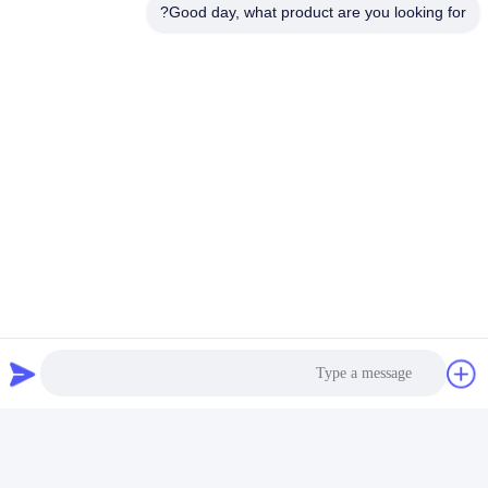
Good day, what product are you looking for?
العلامات:
وحدة التوسع,وحدة الإدخال الرقمية,وحدة توسيع PLC
وحدات الدخول والخروج الرقمية 14ma,وحدات التحكم الآلي 32 قناة,الصناعات الرقمية 32 قناة
Plc Expansion Module
منتجات ذات صلة