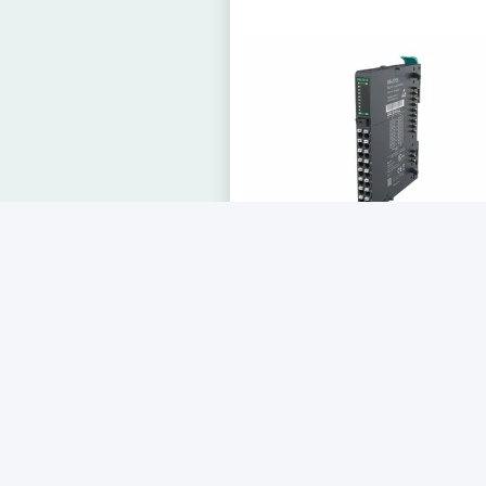
RB-2018 وحدة الدخول الرقمية الحساسة
للغاية - NPN ، نوع بطاقة RB Series I / O
للأتمتة الصناعية
احصل على أفضل سعر