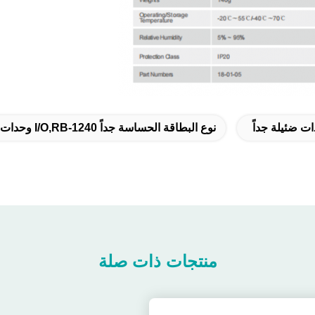
نوع البطاقة الحساسة جداً I/o,RB-1240 وحدات I/O من نوع بطاقة Ultra Slim
منتجات ذات صلة