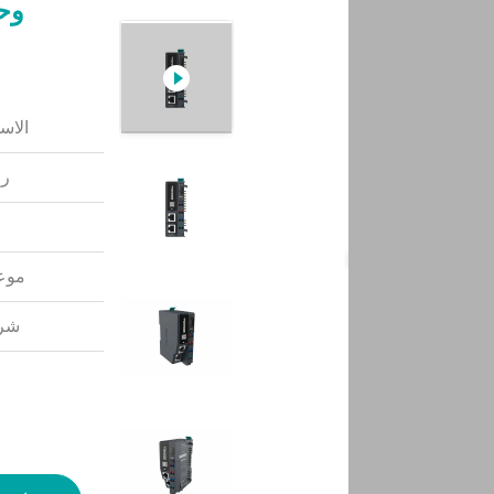
الاس
رق
موعد
شرو