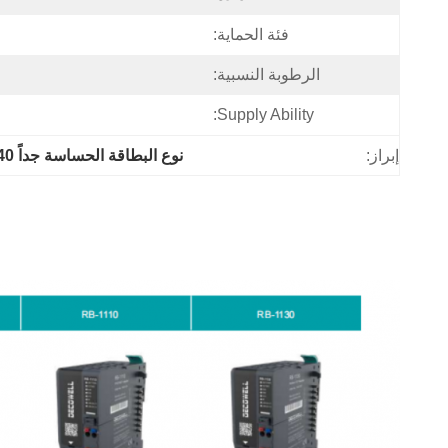
فئة الحماية:
الرطوبة النسبية:
Supply Ability:
إبراز:
نوع البطاقة الحساسة جداً i/o,RB-1240 وحدات I/O من نوع بطاقة Ultra Slim