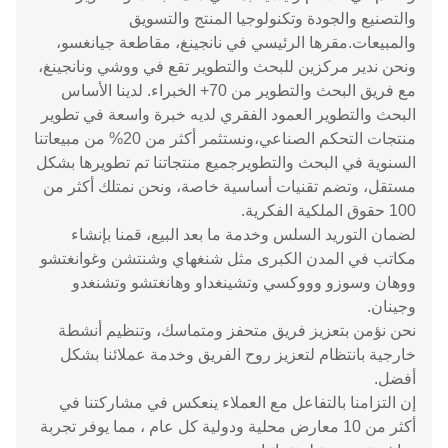
والتصنيع والجودة وتكنولوجيا المنتج والتسويق
والمبيعات.مقرها الرئيسي في نانجينغ، مقاطعة جيانغسو،
ونحن ندير مركزين للبحث والتطوير تقع في ووشي ونانجينغ،
مع فريق البحث والتطوير من 70+ الخبراء. لدينا الأساس
البحث والتطوير العمود الفقري لديه خبرة واسعة في تطوير
منتجات التحكم الصناعي،ونستثمر أكثر من 20% من مبيعاتنا
السنوية في البحث والتطويرجميع منتجاتنا تم تطويرها بشكل
مستقل، وتضم تقنيات أساسية خاصة، ونحن نمتلك أكثر من
100 حقوق الملكية الفكرية.
لضمان التوريد السلس وخدمة ما بعد البيع، قمنا بإنشاء
مكاتب في المدن الكبرى مثل شنغهاي وشنتشن وغوانغتشو
ووهان وسوزو وووكسي وتشينغداو وهانغتشو وتشنغدو
وجينان.
نحن نؤمن بتعزيز فريق متحفز ومتماسك، وتنظيم أنشطة
خارجية بانتظام لتعزيز روح الفريق وخدمة عملائنا بشكل
أفضل.
إن التزامنا بالتفاعل مع العملاء ينعكس في مشاركتنا في
أكثر من 10 معارض محلية ودولية كل عام ، مما يوفر تجربة