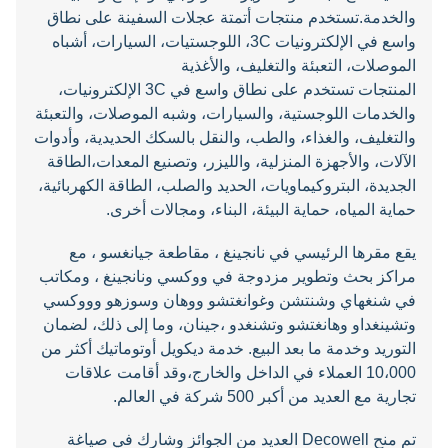
والخدمة.تستخدم منتجات أتمتة عجلات السفينة على نطاق
واسع في الإلكترونيات 3C، اللوجستيات، السيارات، أشباه
الموصلات، التعبئة والتغليف، والأغذية
المنتجات تستخدم على نطاق واسع في 3C الإلكترونيات،
والخدمات اللوجستية، والسيارات، وشبه الموصلات، والتعبئة
والتغليف، والغذاء، والطب، والنقل بالسكك الحديدية، وأدوات
الآلات، والأجهزة المنزلية، والليزر، وتصنيع المعدات،الطاقة
الجديدة، البتروكيماويات، الحديد والصلب، الطاقة الكهربائية،
حماية المياه، حماية البيئة، البناء، ومجالات أخرى.
يقع مقرها الرئيسي في نانجينغ ، مقاطعة جيانغسو ، مع
مراكز بحث وتطوير مزدوجة في ووكسي ونانجينغ ، ومكاتب
في شنغهاي وشنتشن وغوانغتشو ووهان وسوزهو وووكسي
وتشينغداو وهانغتشو وتشنغدو ،جينان، وما إلى ذلك، لضمان
التوريد وخدمة ما بعد البيع. خدمة ديكويل أوتوماتيك أكثر من
10،000 العملاء في الداخل والخارج،وقد أقامت علاقات
تجارية مع العديد من أكبر 500 شركة في العالم.
تم منح Decowell العديد من الجوائز وشارك في صياغة