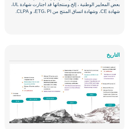
بعض المعايير الوطنية ، إلخ.ومنتجاتها قد اجتازت شهادة UL،
شهادة CE، وشهادة اتساق المنتج من ETG، PI، و CLPA.
التاريخ