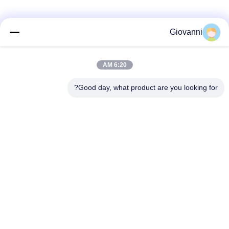
وسائل التواصل الاجتماعي
Giovanni
6:20 AM
اتصال سريع
Good day, what product are you looking for?
الهاتف
+86-180-6120-9532
البريد الإلكتروني
contact@njdecowell.com
العنوان
المبنى 13 ، Ruichuang Intelligent Manufacturing Park ، رقم
19 طريق لانكسين ، منطقة بوكو ، نانجينغ
سياسة الخصوصية
|
خريطة الموقع