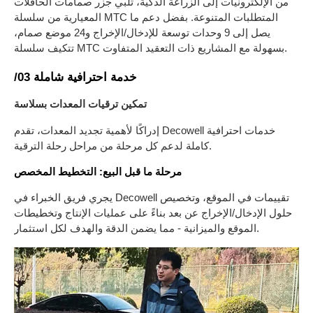
من الإلكترونيات إلى الزراعة الذكية، تلبي جزر صمامات الحافلات
المعيارية من سلسلة MTC المتطلبات المتنوعة. بفضل دعم ما
يصل إلى 9 وحدات توسعة للإدخال/الإخراج و24 موضع صمام،
تتكيف سلسلة MTC بسهولة مع المشاريع ذات التعقيد المتفاوت.
/03 خدمة احترافية شاملة
تمكين ترقيات المعدات بسلاسة
إدراكًا لأهمية تجديد المعدات، تقدم Decowell خدمات احترافية
كاملة لدعم كل مرحلة من مراحل رحلة الترقية.
مرحلة ما قبل البيع: التخطيط المخصص
يجري فريق الخبراء في Decowell تقييمات في الموقع، وتخصيص
حلول الإدخال/الإخراج عن بعد بناءً على عمليات الإنتاج وتخطيطات
الموقع والميزانية - مما يضمن الدقة والهدف لكل استثمار.