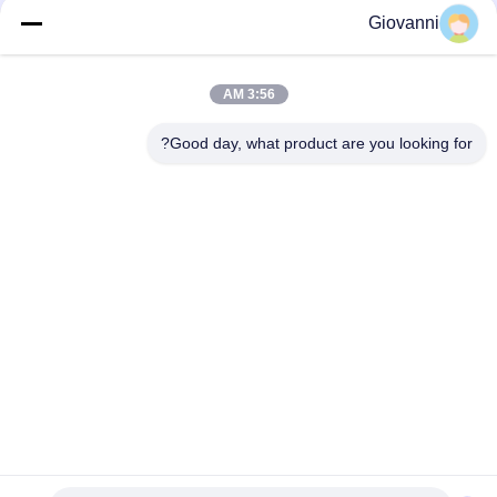
وسائل التواصل الاجتماعي
Giovanni
3:56 AM
اتصال سريع
Good day, what product are you looking for?
الهاتف
+86-180-6120-9532
البريد الإلكتروني
contact@njdecowell.com
العنوان
المبنى 13 ، Ruichuang Intelligent Manufacturing Park ، رقم
19 طريق لانكسين ، منطقة بوكو ، نانجينغ
سياسة الخصوصية
|
خريطة الموقع
الصين جودة جيدة وحدات الدخول والخروج من نوع بطاقة Ultra Slim
المورد. حقوق الطبع والنشر © 2024-2026 Nanjing Decowell