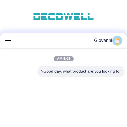
وسائل التواصل الاجتماعي
Giovanni
4:03 AM
اتصال سريع
Good day, what product are you looking for?
الهاتف
+86-180-6120-9532
البريد الإلكتروني
contact@njdecowell.com
العنوان
المبنى 13 ، Ruichuang Intelligent Manufacturing Park ، رقم
19 طريق لانكسين ، منطقة بوكو ، نانجينغ