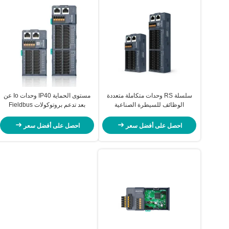
سلسلة RS وحدات متكاملة متعددة
مستوى الحماية IP40 وحدات Io عن
الوظائف للسيطرة الصناعية
بعد تدعم بروتوكولات Fieldbus
المختلفة EC2-S2
احصل على أفضل سعر
احصل على أفضل سعر